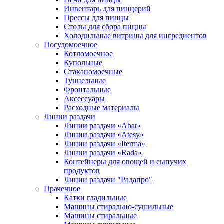
Инвентарь для пиццерий
Прессы для пиццы
Столы для сбора пиццы
Холодильные витрины для ингредиентов
Посудомоечное
Котломоечное
Купольные
Стаканомоечные
Туннельные
Фронтальные
Аксессуары
Расходные материалы
Линии раздачи
Линии раздачи «Abat»
Линии раздачи «Atesy»
Линии раздачи «Iterma»
Линии раздачи «Rada»
Контейнеры для овощей и сыпучих
продуктов
Линии раздачи "Радапро"
Прачечное
Катки гладильные
Машины стирально-сушильные
Машины стиральные