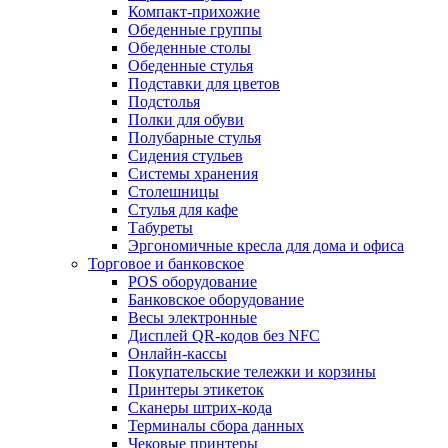
Компакт-прихожие
Обеденные группы
Обеденные столы
Обеденные стулья
Подставки для цветов
Подстолья
Полки для обуви
Полубарные стулья
Сидения стульев
Системы хранения
Столешницы
Стулья для кафе
Табуреты
Эргономичные кресла для дома и офиса
Торговое и банковское
POS оборудование
Банковское оборудование
Весы электронные
Дисплей QR-кодов без NFC
Онлайн-кассы
Покупательские тележки и корзины
Принтеры этикеток
Сканеры штрих-кода
Терминалы сбора данных
Чековые принтеры