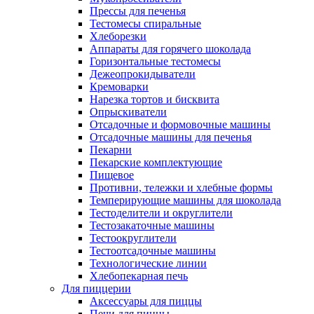
Прессы для печенья
Тестомесы спиральные
Хлеборезки
Аппараты для горячего шоколада
Горизонтальные тестомесы
Дежеопрокидыватели
Кремоварки
Нарезка тортов и бисквита
Опрыскиватели
Отсадочные и формовочные машины
Отсадочные машины для печенья
Пекарни
Пекарские комплектующие
Пищевое
Противни, тележки и хлебные формы
Темперирующие машины для шоколада
Тестоделители и округлители
Тестозакаточные машины
Тестоокруглители
Тестоотсадочные машины
Технологические линии
Хлебопекарная печь
Для пиццерии
Аксессуары для пиццы
Печи для пиццы