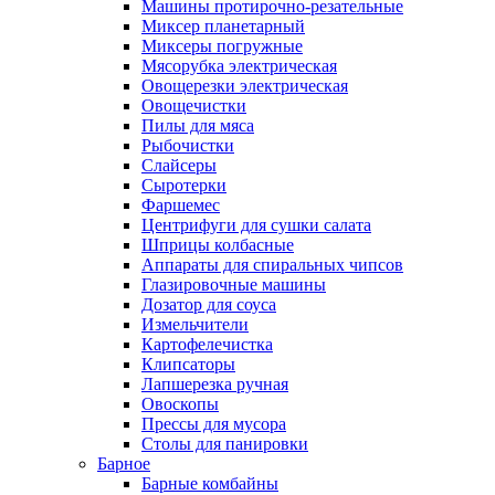
Машины протирочно-резательные
Миксер планетарный
Миксеры погружные
Мясорубка электрическая
Овощерезки электрическая
Овощечистки
Пилы для мяса
Рыбочистки
Слайсеры
Сыротерки
Фаршемес
Центрифуги для сушки салата
Шприцы колбасные
Аппараты для спиральных чипсов
Глазировочные машины
Дозатор для соуса
Измельчители
Картофелечистка
Клипсаторы
Лапшерезка ручная
Овоскопы
Прессы для мусора
Столы для панировки
Барное
Барные комбайны