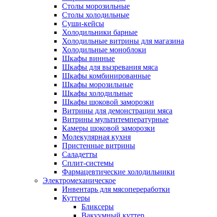
Столы морозильные
Столы холодильные
Суши-кейсы
Холодильники барные
Холодильные витрины для магазина
Холодильные моноблоки
Шкафы винные
Шкафы для вызревания мяса
Шкафы комбинированные
Шкафы морозильные
Шкафы холодильные
Шкафы шоковой заморозки
Витрины для демонстрации мяса
Витрины мультитемпературные
Камеры шоковой заморозки
Молекулярная кухня
Пристенные витрины
Саладетты
Сплит-системы
Фармацевтические холодильники
Электромеханическое
Инвентарь для мясопереработки
Куттеры
Бликсеры
Вакуумный куттер