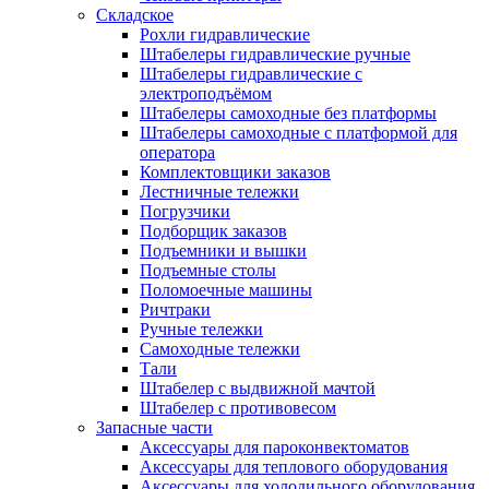
Складское
Рохли гидравлические
Штабелеры гидравлические ручные
Штабелеры гидравлические с
электроподъёмом
Штабелеры самоходные без платформы
Штабелеры самоходные с платформой для
оператора
Комплектовщики заказов
Лестничные тележки
Погрузчики
Подборщик заказов
Подъемники и вышки
Подъемные столы
Поломоечные машины
Ричтраки
Ручные тележки
Самоходные тележки
Тали
Штабелер с выдвижной мачтой
Штабелер с противовесом
Запасные части
Аксессуары для пароконвектоматов
Аксессуары для теплового оборудования
Аксессуары для холодильного оборудования