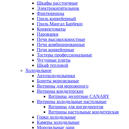
Шкафы расстоечные
Электрокипятильник
Фритюрницы
Гриль конвейерный
Гриль Мангал Барбекю
Конвектоматы
Пароварки
Печи высокоскоростные
Печи комбинированные
Печи конвейерные
Тостеры профессиональные
Чугунные плиты
Шкаф тепловой
Холодильное
Автохолодильники
Бонеты морозильные
Витрины для мороженого
Витрины кондитерские
Витрины десертные CANARY
Витрины холодильные настольные
Витрины для ингредиентов
Витрины настольные кондитерская
Горки холодильные
Камеры холодильные
Морозильные лари