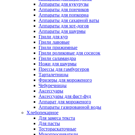
Аппараты для кукурузы
Аппараты для пончиков
Аппараты для попкорна
Аппараты для сахарной ваты
Аппараты для хот-догов
Аппараты для шаурмы
Грили для кур
Грили лавовые
Грили прижимные
Грили роликовые для сосисок
Грили саламандра
Ножи для шаурмы
Прессы для гамбургеров
Тарталетницы
Фризеры для мороженого
Чебуречницы
Аксессуары
Аксессуары для фаст-фуд
Аппарат для мороженого
Аппараты газированной воды
Хлебопекарное
Для замеса текста
Для пасты
Тестораскаточные
Мукопросеиватели