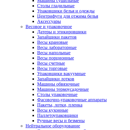
Машины сушильные
Столы гладильные
Упаковщики белья и одежды
Центрифуги для отжима белья
Аксессуары
Весовое и упаковочное
Датеры и этикировщики
Запайщики пакетов
Весы крановые
Весы лабораторные
Весы напольные
Весы порционные
Весы счетные
Весы торговые
Упаковщики вакуумные
Запайщики лотков
Машины обвязочные
Машины термоусадочные
Столы упаковочные
Фасовочно-упаковочные аппараты
Пакеты, лотки, пленка
Весы кухонные
Паллетоупаковщики
Ручные весы и безмены
Нейтральное оборудование