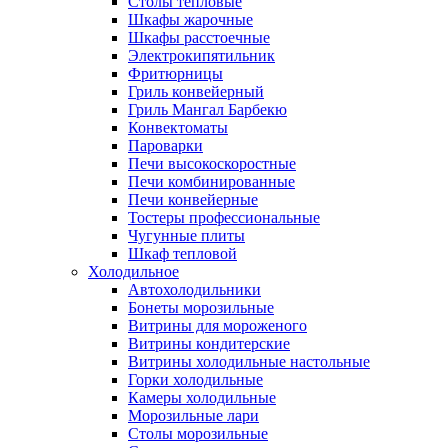
Столы тепловые
Шкафы жарочные
Шкафы расстоечные
Электрокипятильник
Фритюрницы
Гриль конвейерный
Гриль Мангал Барбекю
Конвектоматы
Пароварки
Печи высокоскоростные
Печи комбинированные
Печи конвейерные
Тостеры профессиональные
Чугунные плиты
Шкаф тепловой
Холодильное
Автохолодильники
Бонеты морозильные
Витрины для мороженого
Витрины кондитерские
Витрины холодильные настольные
Горки холодильные
Камеры холодильные
Морозильные лари
Столы морозильные