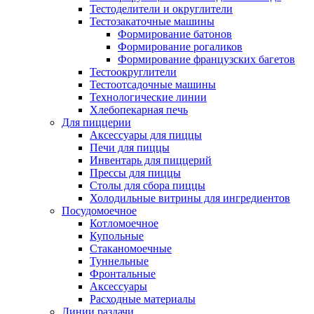
Тестоделители и округлители
Тестозакаточные машины
Формирование батонов
Формирование рогаликов
Формирование французских багетов
Тестоокруглители
Тестоотсадочные машины
Технологические линии
Хлебопекарная печь
Для пиццерии
Аксессуары для пиццы
Печи для пиццы
Инвентарь для пиццерий
Прессы для пиццы
Столы для сбора пиццы
Холодильные витрины для ингредиентов
Посудомоечное
Котломоечное
Купольные
Стаканомоечные
Туннельные
Фронтальные
Аксессуары
Расходные материалы
Линии раздачи