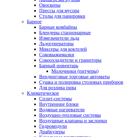
Овоскопы
Прессы для мусора
Столы для панировки
Барное
Барные комбайны
Блендеры стационарные
Измельчители льда
Льдогенераторы
Миксеры для коктелей
Соковыжималки
Сокоохладители и граниторы
Барный инвентарь
Молочники (питчеры)
Вендинговые торговые автоматы
Сушка и полировка столовых приборов
Для розлива пива
Климатическое
Сплит-системы
Внутренние блоки
Водяные нагреватели
Воздушно-тепловые системы
Воздушные клапаны и заслонки
Гидромодули
Драйкулеры