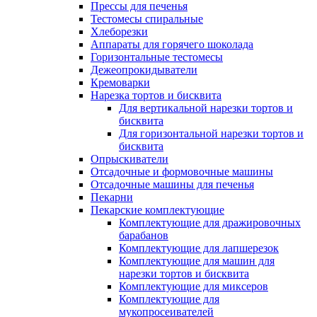
Прессы для печенья
Тестомесы спиральные
Хлеборезки
Аппараты для горячего шоколада
Горизонтальные тестомесы
Дежеопрокидыватели
Кремоварки
Нарезка тортов и бисквита
Для вертикальной нарезки тортов и
бисквита
Для горизонтальной нарезки тортов и
бисквита
Опрыскиватели
Отсадочные и формовочные машины
Отсадочные машины для печенья
Пекарни
Пекарские комплектующие
Комплектующие для дражировочных
барабанов
Комплектующие для лапшерезок
Комплектующие для машин для
нарезки тортов и бисквита
Комплектующие для миксеров
Комплектующие для
мукопросеивателей