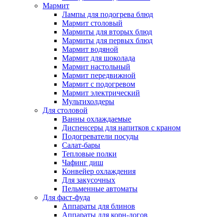
Мармит
Лампы для подогрева блюд
Мармит столовый
Мармиты для вторых блюд
Мармиты для первых блюд
Мармит водяной
Мармит для шоколада
Мармит настольный
Мармит передвижной
Мармит с подогревом
Мармит электрический
Мультихолдеры
Для столовой
Ванны охлаждаемые
Диспенсеры для напитков с краном
Подогреватели посуды
Салат-бары
Тепловые полки
Чафинг диш
Конвейер охлаждения
Для закусочных
Пельменные автоматы
Для фаст-фуда
Аппараты для блинов
Аппараты для корн-догов