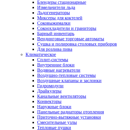
Блендеры стационарные
Измельчители льда
Льдогенераторы
Миксеры для коктелей
Соковыжималки
Сокоохладители и граниторы
Барный инвентарь
Вендинговые торговые автоматы
Сушка и полировка столовых приборов
Для розлива пива
Климатическое
Сплит-системы
Внутренние блоки
Водяные нагреватели
Воздушно-тепловые системы
Воздушные клапаны и заслонки
Гидромодули
Драйкулеры
Канальные вентиляторы
Конвекторы
Наружные блоки
Панельные радиаторы отопления
Приточно-вытяжные установки
Смесительные узлы
Тепловые пушки