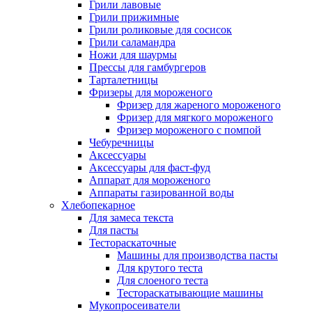
Грили лавовые
Грили прижимные
Грили роликовые для сосисок
Грили саламандра
Ножи для шаурмы
Прессы для гамбургеров
Тарталетницы
Фризеры для мороженого
Фризер для жареного мороженого
Фризер для мягкого мороженого
Фризер мороженого с помпой
Чебуречницы
Аксессуары
Аксессуары для фаст-фуд
Аппарат для мороженого
Аппараты газированной воды
Хлебопекарное
Для замеса текста
Для пасты
Тестораскаточные
Машины для производства пасты
Для крутого теста
Для слоеного теста
Тестораскатывающие машины
Мукопросеиватели