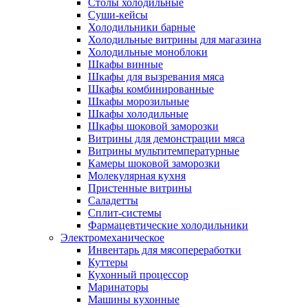
Столы холодильные
Суши-кейсы
Холодильники барные
Холодильные витрины для магазина
Холодильные моноблоки
Шкафы винные
Шкафы для вызревания мяса
Шкафы комбинированные
Шкафы морозильные
Шкафы холодильные
Шкафы шоковой заморозки
Витрины для демонстрации мяса
Витрины мультитемпературные
Камеры шоковой заморозки
Молекулярная кухня
Пристенные витрины
Саладетты
Сплит-системы
Фармацевтические холодильники
Электромеханическое
Инвентарь для мясопереработки
Куттеры
Кухонный процессор
Маринаторы
Машины кухонные