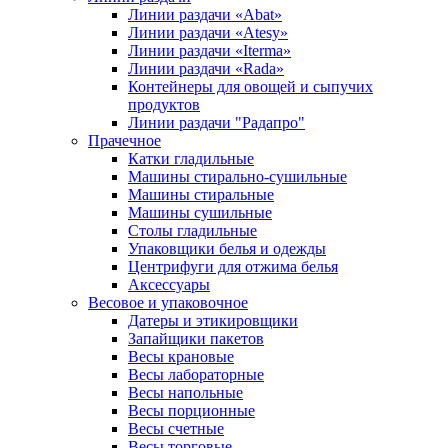
Линии раздачи «Abat»
Линии раздачи «Atesy»
Линии раздачи «Iterma»
Линии раздачи «Rada»
Контейнеры для овощей и сыпучих
продуктов
Линии раздачи "Радапро"
Прачечное
Катки гладильные
Машины стирально-сушильные
Машины стиральные
Машины сушильные
Столы гладильные
Упаковщики белья и одежды
Центрифуги для отжима белья
Аксессуары
Весовое и упаковочное
Датеры и этикировщики
Запайщики пакетов
Весы крановые
Весы лабораторные
Весы напольные
Весы порционные
Весы счетные
Весы торговые