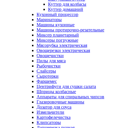
Куттер для колбасы
Куттер домашний
Кухонный процессор
Маринаторы
Машины кухонные
Машины протирочно-резательные
Миксер планетарный
Миксеры погружные
Мясорубка электрическая
Овощерезки электрическая
Овощечистки
Пилы для мяса
Рыбочистки
Слайсеры
Сыротерки
Фаршемес
Центрифуги для сушки салата
Шприцы колбасные
Аппараты для спиральных чипсов
Глазировочные машины
Дозатор для соуса
Измельчители
Картофелечистка
Клипсаторы
Лапшерезка ручная