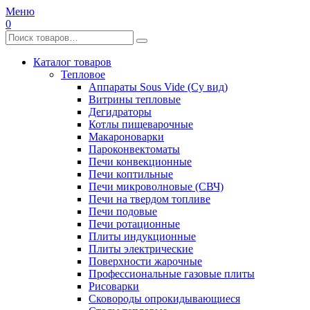
Меню
0
Каталог товаров
Тепловое
Аппараты Sous Vide (Су вид)
Витрины тепловые
Дегидраторы
Котлы пищеварочные
Макароноварки
Пароконвектоматы
Печи конвекционные
Печи коптильные
Печи микроволновые (СВЧ)
Печи на твердом топливе
Печи подовые
Печи ротационные
Плиты индукционные
Плиты электрические
Поверхности жарочные
Профессиональные газовые плиты
Рисоварки
Сковороды опрокидывающиеся