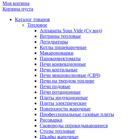
Моя корзина
Корзина пуста
Каталог товаров
Тепловое
Аппараты Sous Vide (Су вид)
Витрины тепловые
Дегидраторы
Котлы пищеварочные
Макароноварки
Пароконвектоматы
Печи конвекционные
Печи коптильные
Печи микроволновые (СВЧ)
Печи на твердом топливе
Печи подовые
Печи ротационные
Плиты индукционные
Плиты электрические
Поверхности жарочные
Профессиональные газовые плиты
Рисоварки
Сковороды опрокидывающиеся
Столы тепловые
Шкафы жарочные