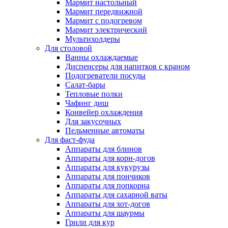
Мармит настольный
Мармит передвижной
Мармит с подогревом
Мармит электрический
Мультихолдеры
Для столовой
Ванны охлаждаемые
Диспенсеры для напитков с краном
Подогреватели посуды
Салат-бары
Тепловые полки
Чафинг диш
Конвейер охлаждения
Для закусочных
Пельменные автоматы
Для фаст-фуда
Аппараты для блинов
Аппараты для корн-догов
Аппараты для кукурузы
Аппараты для пончиков
Аппараты для попкорна
Аппараты для сахарной ваты
Аппараты для хот-догов
Аппараты для шаурмы
Грили для кур