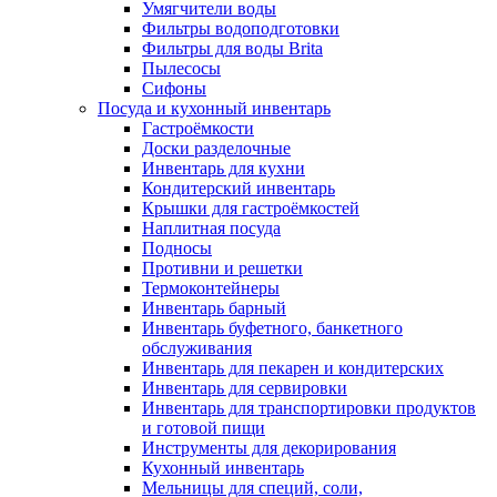
Умягчители воды
Фильтры водоподготовки
Фильтры для воды Brita
Пылесосы
Сифоны
Посуда и кухонный инвентарь
Гастроёмкости
Доски разделочные
Инвентарь для кухни
Кондитерский инвентарь
Крышки для гастроёмкостей
Наплитная посуда
Подносы
Противни и решетки
Термоконтейнеры
Инвентарь барный
Инвентарь буфетного, банкетного
обслуживания
Инвентарь для пекарен и кондитерских
Инвентарь для сервировки
Инвентарь для транспортировки продуктов
и готовой пищи
Инструменты для декорирования
Кухонный инвентарь
Мельницы для специй, соли,