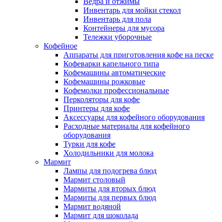
Ведра и отжимы
Инвентарь для мойки стекол
Инвентарь для пола
Контейнеры для мусора
Тележки уборочные
Кофейное
Аппараты для приготовления кофе на песке
Кофеварки капельного типа
Кофемашины автоматические
Кофемашины рожковые
Кофемолки профессиональные
Перколяторы для кофе
Принтеры для кофе
Аксессуары для кофейного оборудования
Расходные материалы для кофейного
оборудования
Турки для кофе
Холодильники для молока
Мармит
Лампы для подогрева блюд
Мармит столовый
Мармиты для вторых блюд
Мармиты для первых блюд
Мармит водяной
Мармит для шоколада