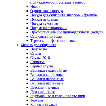
принадлежности сомелье Peugeot
Ножи
Одноразовая посуда
Посуда для общепита. Фарфор, керамика
Посуда из стекла
Посуда кухонная
Предметы сервировки
Профессиональные принадлежности gadgets
Столовые приборы
Термосы профессиональные
Мебель для общепита
Подстолья
Столы
Стулья 2018
Банкетки
Барные стулья
Вешалки гардеробные
Вешалки костюмные
Вешалки напольные
Вешалки настенные
Детские игрушки
Детские стулья
Журнальные и кофейные столики
Зеркала
Каркасы стульев