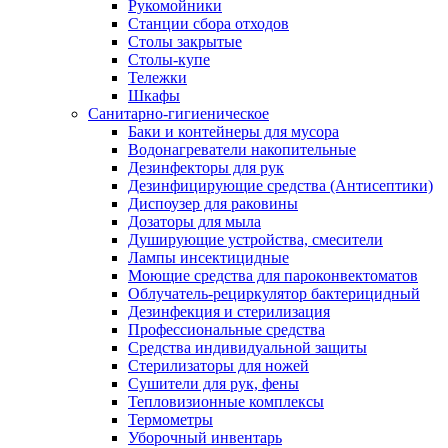
Рукомойники
Станции сбора отходов
Столы закрытые
Столы-купе
Тележки
Шкафы
Санитарно-гигиеническое
Баки и контейнеры для мусора
Водонагреватели накопительные
Дезинфекторы для рук
Дезинфицирующие средства (Антисептики)
Диспоузер для раковины
Дозаторы для мыла
Душирующие устройства, смесители
Лампы инсектицидные
Моющие средства для пароконвектоматов
Облучатель-рециркулятор бактерицидный
Дезинфекция и стерилизация
Профессиональные средства
Средства индивидуальной защиты
Стерилизаторы для ножей
Сушители для рук, фены
Тепловизионные комплексы
Термометры
Уборочный инвентарь