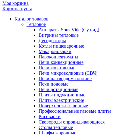
Моя корзина
Корзина пуста
Каталог товаров
Тепловое
Аппараты Sous Vide (Су вид)
Витрины тепловые
Дегидраторы
Котлы пищеварочные
Макароноварки
Пароконвектоматы
Печи конвекционные
Печи коптильные
Печи микроволновые (СВЧ)
Печи на твердом топливе
Печи подовые
Печи ротационные
Плиты индукционные
Плиты электрические
Поверхности жарочные
Профессиональные газовые плиты
Рисоварки
Сковороды опрокидывающиеся
Столы тепловые
Шкафы жарочные