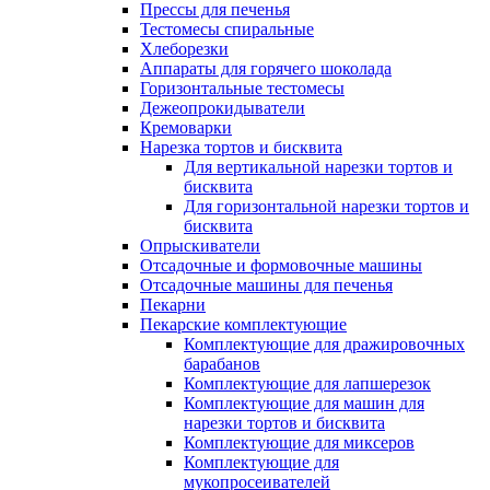
Прессы для печенья
Тестомесы спиральные
Хлеборезки
Аппараты для горячего шоколада
Горизонтальные тестомесы
Дежеопрокидыватели
Кремоварки
Нарезка тортов и бисквита
Для вертикальной нарезки тортов и
бисквита
Для горизонтальной нарезки тортов и
бисквита
Опрыскиватели
Отсадочные и формовочные машины
Отсадочные машины для печенья
Пекарни
Пекарские комплектующие
Комплектующие для дражировочных
барабанов
Комплектующие для лапшерезок
Комплектующие для машин для
нарезки тортов и бисквита
Комплектующие для миксеров
Комплектующие для
мукопросеивателей