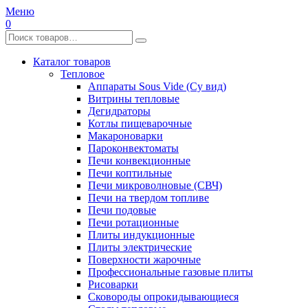
Меню
0
Каталог товаров
Тепловое
Аппараты Sous Vide (Су вид)
Витрины тепловые
Дегидраторы
Котлы пищеварочные
Макароноварки
Пароконвектоматы
Печи конвекционные
Печи коптильные
Печи микроволновые (СВЧ)
Печи на твердом топливе
Печи подовые
Печи ротационные
Плиты индукционные
Плиты электрические
Поверхности жарочные
Профессиональные газовые плиты
Рисоварки
Сковороды опрокидывающиеся