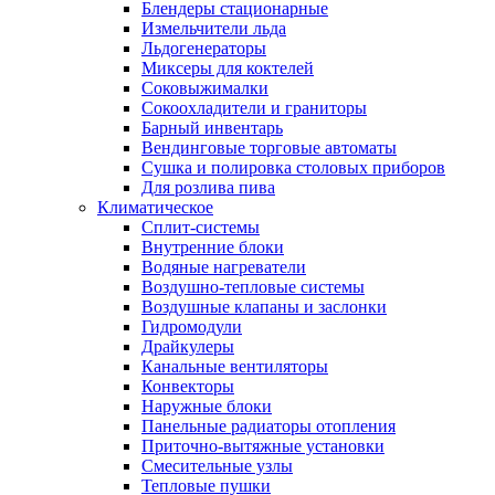
Блендеры стационарные
Измельчители льда
Льдогенераторы
Миксеры для коктелей
Соковыжималки
Сокоохладители и граниторы
Барный инвентарь
Вендинговые торговые автоматы
Сушка и полировка столовых приборов
Для розлива пива
Климатическое
Сплит-системы
Внутренние блоки
Водяные нагреватели
Воздушно-тепловые системы
Воздушные клапаны и заслонки
Гидромодули
Драйкулеры
Канальные вентиляторы
Конвекторы
Наружные блоки
Панельные радиаторы отопления
Приточно-вытяжные установки
Смесительные узлы
Тепловые пушки