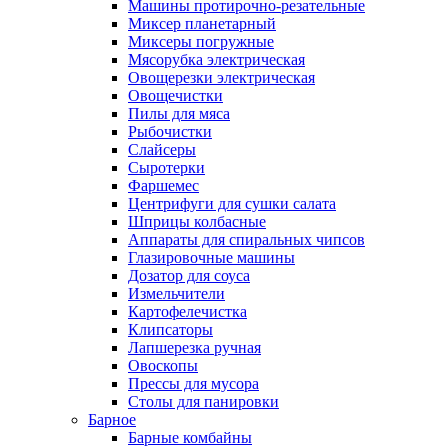
Машины протирочно-резательные
Миксер планетарный
Миксеры погружные
Мясорубка электрическая
Овощерезки электрическая
Овощечистки
Пилы для мяса
Рыбочистки
Слайсеры
Сыротерки
Фаршемес
Центрифуги для сушки салата
Шприцы колбасные
Аппараты для спиральных чипсов
Глазировочные машины
Дозатор для соуса
Измельчители
Картофелечистка
Клипсаторы
Лапшерезка ручная
Овоскопы
Прессы для мусора
Столы для панировки
Барное
Барные комбайны