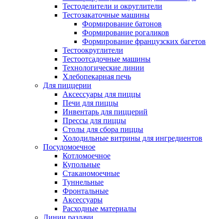
Тестоделители и округлители
Тестозакаточные машины
Формирование батонов
Формирование рогаликов
Формирование французских багетов
Тестоокруглители
Тестоотсадочные машины
Технологические линии
Хлебопекарная печь
Для пиццерии
Аксессуары для пиццы
Печи для пиццы
Инвентарь для пиццерий
Прессы для пиццы
Столы для сбора пиццы
Холодильные витрины для ингредиентов
Посудомоечное
Котломоечное
Купольные
Стаканомоечные
Туннельные
Фронтальные
Аксессуары
Расходные материалы
Линии раздачи