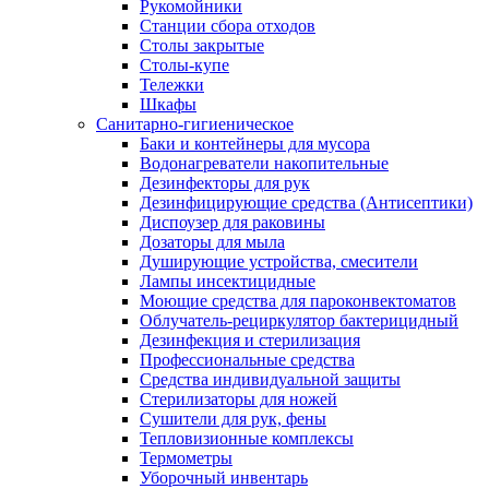
Рукомойники
Станции сбора отходов
Столы закрытые
Столы-купе
Тележки
Шкафы
Санитарно-гигиеническое
Баки и контейнеры для мусора
Водонагреватели накопительные
Дезинфекторы для рук
Дезинфицирующие средства (Антисептики)
Диспоузер для раковины
Дозаторы для мыла
Душирующие устройства, смесители
Лампы инсектицидные
Моющие средства для пароконвектоматов
Облучатель-рециркулятор бактерицидный
Дезинфекция и стерилизация
Профессиональные средства
Средства индивидуальной защиты
Стерилизаторы для ножей
Сушители для рук, фены
Тепловизионные комплексы
Термометры
Уборочный инвентарь