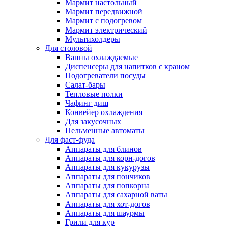
Мармит настольный
Мармит передвижной
Мармит с подогревом
Мармит электрический
Мультихолдеры
Для столовой
Ванны охлаждаемые
Диспенсеры для напитков с краном
Подогреватели посуды
Салат-бары
Тепловые полки
Чафинг диш
Конвейер охлаждения
Для закусочных
Пельменные автоматы
Для фаст-фуда
Аппараты для блинов
Аппараты для корн-догов
Аппараты для кукурузы
Аппараты для пончиков
Аппараты для попкорна
Аппараты для сахарной ваты
Аппараты для хот-догов
Аппараты для шаурмы
Грили для кур