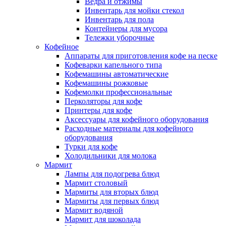
Ведра и отжимы
Инвентарь для мойки стекол
Инвентарь для пола
Контейнеры для мусора
Тележки уборочные
Кофейное
Аппараты для приготовления кофе на песке
Кофеварки капельного типа
Кофемашины автоматические
Кофемашины рожковые
Кофемолки профессиональные
Перколяторы для кофе
Принтеры для кофе
Аксессуары для кофейного оборудования
Расходные материалы для кофейного
оборудования
Турки для кофе
Холодильники для молока
Мармит
Лампы для подогрева блюд
Мармит столовый
Мармиты для вторых блюд
Мармиты для первых блюд
Мармит водяной
Мармит для шоколада