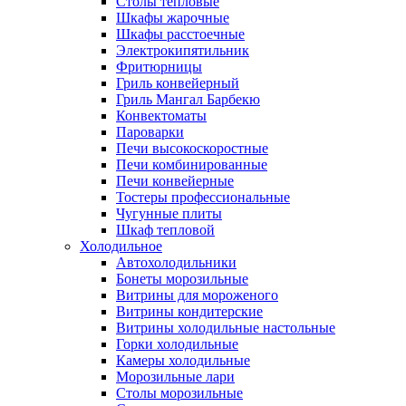
Столы тепловые
Шкафы жарочные
Шкафы расстоечные
Электрокипятильник
Фритюрницы
Гриль конвейерный
Гриль Мангал Барбекю
Конвектоматы
Пароварки
Печи высокоскоростные
Печи комбинированные
Печи конвейерные
Тостеры профессиональные
Чугунные плиты
Шкаф тепловой
Холодильное
Автохолодильники
Бонеты морозильные
Витрины для мороженого
Витрины кондитерские
Витрины холодильные настольные
Горки холодильные
Камеры холодильные
Морозильные лари
Столы морозильные