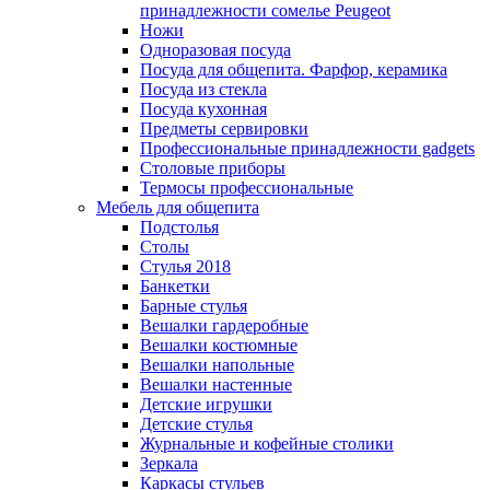
принадлежности сомелье Peugeot
Ножи
Одноразовая посуда
Посуда для общепита. Фарфор, керамика
Посуда из стекла
Посуда кухонная
Предметы сервировки
Профессиональные принадлежности gadgets
Столовые приборы
Термосы профессиональные
Мебель для общепита
Подстолья
Столы
Стулья 2018
Банкетки
Барные стулья
Вешалки гардеробные
Вешалки костюмные
Вешалки напольные
Вешалки настенные
Детские игрушки
Детские стулья
Журнальные и кофейные столики
Зеркала
Каркасы стульев