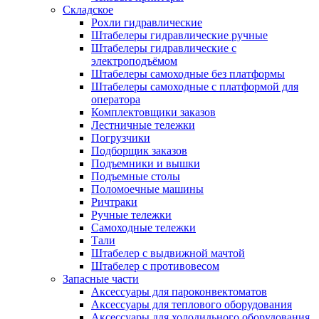
Складское
Рохли гидравлические
Штабелеры гидравлические ручные
Штабелеры гидравлические с
электроподъёмом
Штабелеры самоходные без платформы
Штабелеры самоходные с платформой для
оператора
Комплектовщики заказов
Лестничные тележки
Погрузчики
Подборщик заказов
Подъемники и вышки
Подъемные столы
Поломоечные машины
Ричтраки
Ручные тележки
Самоходные тележки
Тали
Штабелер с выдвижной мачтой
Штабелер с противовесом
Запасные части
Аксессуары для пароконвектоматов
Аксессуары для теплового оборудования
Аксессуары для холодильного оборудования