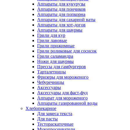
Аппараты для кукурузы
Аппараты для пончиков
Аппараты для попкорна
Аппараты для сахарной ваты
Аппараты для хот-догов
Аппараты для шаурмы
Грили для кур
Грили лавовые
Грили прижимные
Грили роликовые для сосисок
Грили саламандра
Ножи для шаурмы
Прессы для гамбургеров
Тарталетницы
Фризеры для мороженого
Чебуречницы
Аксессуары
Аксессуары для фаст-фуд
Аппарат для мороженого
Аппараты газированной воды
Хлебопекарное
Для замеса текста
Для пасты
Тестораскаточные
Мукопросеиватели