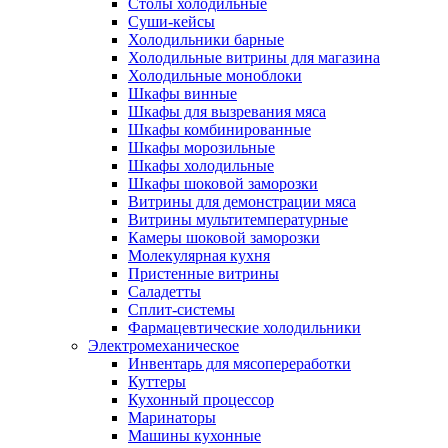
Столы холодильные
Суши-кейсы
Холодильники барные
Холодильные витрины для магазина
Холодильные моноблоки
Шкафы винные
Шкафы для вызревания мяса
Шкафы комбинированные
Шкафы морозильные
Шкафы холодильные
Шкафы шоковой заморозки
Витрины для демонстрации мяса
Витрины мультитемпературные
Камеры шоковой заморозки
Молекулярная кухня
Пристенные витрины
Саладетты
Сплит-системы
Фармацевтические холодильники
Электромеханическое
Инвентарь для мясопереработки
Куттеры
Кухонный процессор
Маринаторы
Машины кухонные