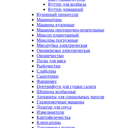
Куттер для колбасы
Куттер домашний
Кухонный процессор
Маринаторы
Машины кухонные
Машины протирочно-резательные
Миксер планетарный
Миксеры погружные
Мясорубка электрическая
Овощерезки электрическая
Овощечистки
Пилы для мяса
Рыбочистки
Слайсеры
Сыротерки
Фаршемес
Центрифуги для сушки салата
Шприцы колбасные
Аппараты для спиральных чипсов
Глазировочные машины
Дозатор для соуса
Измельчители
Картофелечистка
Клипсаторы
Лапшерезка ручная