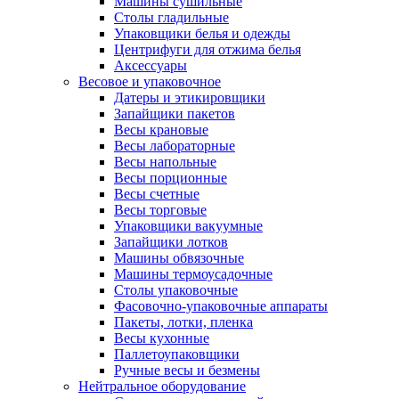
Машины сушильные
Столы гладильные
Упаковщики белья и одежды
Центрифуги для отжима белья
Аксессуары
Весовое и упаковочное
Датеры и этикировщики
Запайщики пакетов
Весы крановые
Весы лабораторные
Весы напольные
Весы порционные
Весы счетные
Весы торговые
Упаковщики вакуумные
Запайщики лотков
Машины обвязочные
Машины термоусадочные
Столы упаковочные
Фасовочно-упаковочные аппараты
Пакеты, лотки, пленка
Весы кухонные
Паллетоупаковщики
Ручные весы и безмены
Нейтральное оборудование