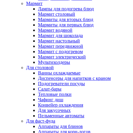
Мармит
Лампы для подогрева блюд
Мармит столовый
Мармиты для вторых блюд
Мармиты для первых блюд
Мармит водяной
Мармит для шоколада
Мармит настольный
Мармит передвижной
Мармит с подогревом
Мармит электрический
Мультихолдеры
Для столовой
Ванны охлаждаемые
Диспенсеры для напитков с краном
Подогреватели посуды
Салат-бары
Тепловые полки
Чафинг диш
Конвейер охлаждения
Для закусочных
Пельменные автоматы
Для фаст-фуда
Аппараты для блинов
Аппараты для корн-догов