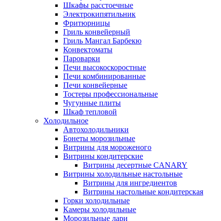
Шкафы расстоечные
Электрокипятильник
Фритюрницы
Гриль конвейерный
Гриль Мангал Барбекю
Конвектоматы
Пароварки
Печи высокоскоростные
Печи комбинированные
Печи конвейерные
Тостеры профессиональные
Чугунные плиты
Шкаф тепловой
Холодильное
Автохолодильники
Бонеты морозильные
Витрины для мороженого
Витрины кондитерские
Витрины десертные CANARY
Витрины холодильные настольные
Витрины для ингредиентов
Витрины настольные кондитерская
Горки холодильные
Камеры холодильные
Морозильные лари