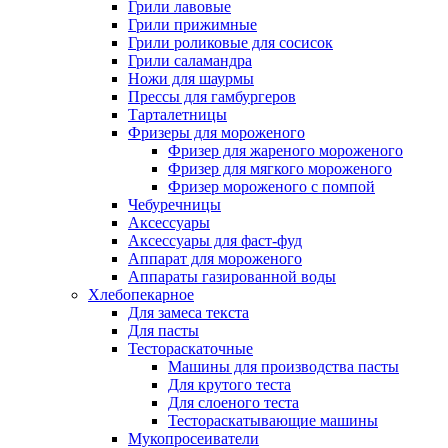
Грили лавовые
Грили прижимные
Грили роликовые для сосисок
Грили саламандра
Ножи для шаурмы
Прессы для гамбургеров
Тарталетницы
Фризеры для мороженого
Фризер для жареного мороженого
Фризер для мягкого мороженого
Фризер мороженого с помпой
Чебуречницы
Аксессуары
Аксессуары для фаст-фуд
Аппарат для мороженого
Аппараты газированной воды
Хлебопекарное
Для замеса текста
Для пасты
Тестораскаточные
Машины для производства пасты
Для крутого теста
Для слоеного теста
Тестораскатывающие машины
Мукопросеиватели