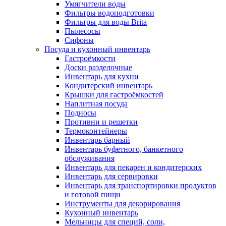
Умягчители воды
Фильтры водоподготовки
Фильтры для воды Brita
Пылесосы
Сифоны
Посуда и кухонный инвентарь
Гастроёмкости
Доски разделочные
Инвентарь для кухни
Кондитерский инвентарь
Крышки для гастроёмкостей
Наплитная посуда
Подносы
Противни и решетки
Термоконтейнеры
Инвентарь барный
Инвентарь буфетного, банкетного
обслуживания
Инвентарь для пекарен и кондитерских
Инвентарь для сервировки
Инвентарь для транспортировки продуктов
и готовой пищи
Инструменты для декорирования
Кухонный инвентарь
Мельницы для специй, соли,