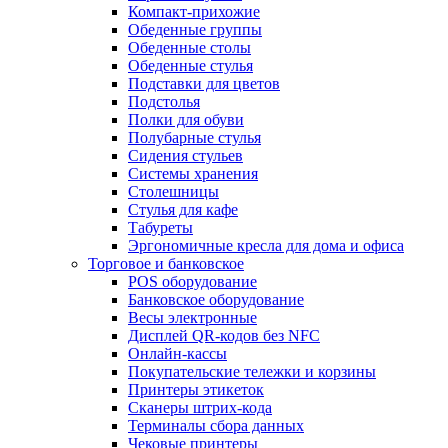
Компакт-прихожие
Обеденные группы
Обеденные столы
Обеденные стулья
Подставки для цветов
Подстолья
Полки для обуви
Полубарные стулья
Сидения стульев
Системы хранения
Столешницы
Стулья для кафе
Табуреты
Эргономичные кресла для дома и офиса
Торговое и банковское
POS оборудование
Банковское оборудование
Весы электронные
Дисплей QR-кодов без NFC
Онлайн-кассы
Покупательские тележки и корзины
Принтеры этикеток
Сканеры штрих-кода
Терминалы сбора данных
Чековые принтеры