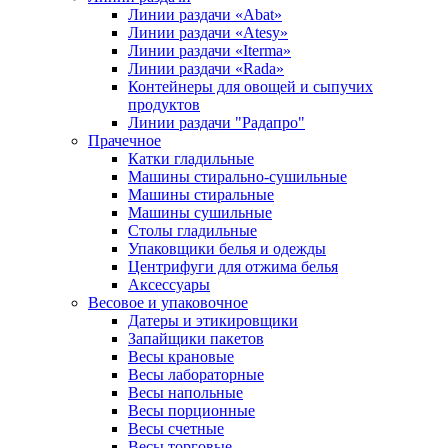
Линии раздачи «Abat»
Линии раздачи «Atesy»
Линии раздачи «Iterma»
Линии раздачи «Rada»
Контейнеры для овощей и сыпучих
продуктов
Линии раздачи "Радапро"
Прачечное
Катки гладильные
Машины стирально-сушильные
Машины стиральные
Машины сушильные
Столы гладильные
Упаковщики белья и одежды
Центрифуги для отжима белья
Аксессуары
Весовое и упаковочное
Датеры и этикировщики
Запайщики пакетов
Весы крановые
Весы лабораторные
Весы напольные
Весы порционные
Весы счетные
Весы торговые