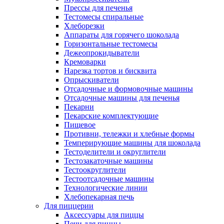
Прессы для печенья
Тестомесы спиральные
Хлеборезки
Аппараты для горячего шоколада
Горизонтальные тестомесы
Дежеопрокидыватели
Кремоварки
Нарезка тортов и бисквита
Опрыскиватели
Отсадочные и формовочные машины
Отсадочные машины для печенья
Пекарни
Пекарские комплектующие
Пищевое
Противни, тележки и хлебные формы
Темперирующие машины для шоколада
Тестоделители и округлители
Тестозакаточные машины
Тестоокруглители
Тестоотсадочные машины
Технологические линии
Хлебопекарная печь
Для пиццерии
Аксессуары для пиццы
Печи для пиццы