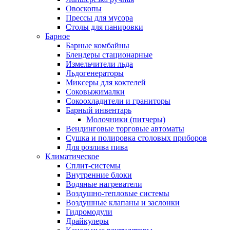
Овоскопы
Прессы для мусора
Столы для панировки
Барное
Барные комбайны
Блендеры стационарные
Измельчители льда
Льдогенераторы
Миксеры для коктелей
Соковыжималки
Сокоохладители и граниторы
Барный инвентарь
Молочники (питчеры)
Вендинговые торговые автоматы
Сушка и полировка столовых приборов
Для розлива пива
Климатическое
Сплит-системы
Внутренние блоки
Водяные нагреватели
Воздушно-тепловые системы
Воздушные клапаны и заслонки
Гидромодули
Драйкулеры