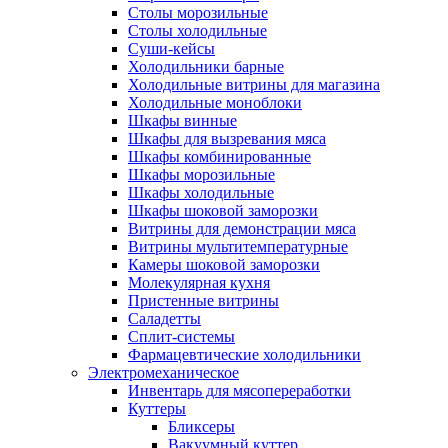
Столы морозильные
Столы холодильные
Суши-кейсы
Холодильники барные
Холодильные витрины для магазина
Холодильные моноблоки
Шкафы винные
Шкафы для вызревания мяса
Шкафы комбинированные
Шкафы морозильные
Шкафы холодильные
Шкафы шоковой заморозки
Витрины для демонстрации мяса
Витрины мультитемпературные
Камеры шоковой заморозки
Молекулярная кухня
Пристенные витрины
Саладетты
Сплит-системы
Фармацевтические холодильники
Электромеханическое
Инвентарь для мясопереработки
Куттеры
Бликсеры
Вакуумный куттер