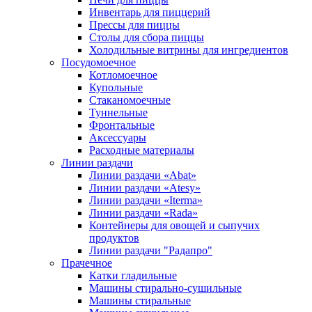
Инвентарь для пиццерий
Прессы для пиццы
Столы для сбора пиццы
Холодильные витрины для ингредиентов
Посудомоечное
Котломоечное
Купольные
Стаканомоечные
Туннельные
Фронтальные
Аксессуары
Расходные материалы
Линии раздачи
Линии раздачи «Abat»
Линии раздачи «Atesy»
Линии раздачи «Iterma»
Линии раздачи «Rada»
Контейнеры для овощей и сыпучих
продуктов
Линии раздачи "Радапро"
Прачечное
Катки гладильные
Машины стирально-сушильные
Машины стиральные