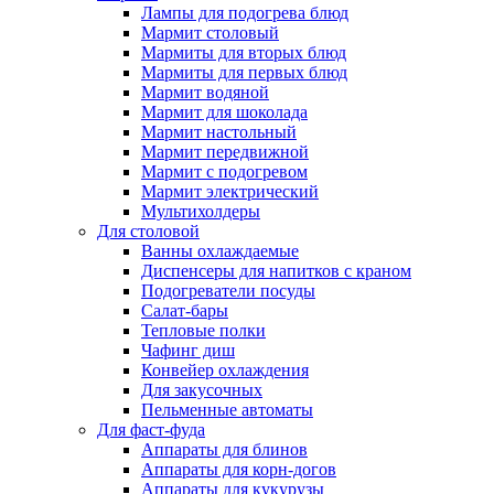
Лампы для подогрева блюд
Мармит столовый
Мармиты для вторых блюд
Мармиты для первых блюд
Мармит водяной
Мармит для шоколада
Мармит настольный
Мармит передвижной
Мармит с подогревом
Мармит электрический
Мультихолдеры
Для столовой
Ванны охлаждаемые
Диспенсеры для напитков с краном
Подогреватели посуды
Салат-бары
Тепловые полки
Чафинг диш
Конвейер охлаждения
Для закусочных
Пельменные автоматы
Для фаст-фуда
Аппараты для блинов
Аппараты для корн-догов
Аппараты для кукурузы