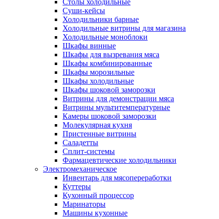
Столы холодильные
Суши-кейсы
Холодильники барные
Холодильные витрины для магазина
Холодильные моноблоки
Шкафы винные
Шкафы для вызревания мяса
Шкафы комбинированные
Шкафы морозильные
Шкафы холодильные
Шкафы шоковой заморозки
Витрины для демонстрации мяса
Витрины мультитемпературные
Камеры шоковой заморозки
Молекулярная кухня
Пристенные витрины
Саладетты
Сплит-системы
Фармацевтические холодильники
Электромеханическое
Инвентарь для мясопереработки
Куттеры
Кухонный процессор
Маринаторы
Машины кухонные