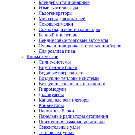
Блендеры стационарные
Измельчители льда
Льдогенераторы
Миксеры для коктелей
Соковыжималки
Сокоохладители и граниторы
Барный инвентарь
Вендинговые торговые автоматы
Сушка и полировка столовых приборов
Для розлива пива
Климатическое
Сплит-системы
Внутренние блоки
Водяные нагреватели
Воздушно-тепловые системы
Воздушные клапаны и заслонки
Гидромодули
Драйкулеры
Канальные вентиляторы
Конвекторы
Наружные блоки
Панельные радиаторы отопления
Приточно-вытяжные установки
Смесительные узлы
Тепловые пушки