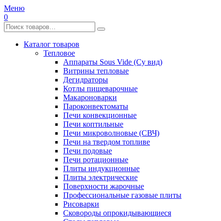
Меню
0
Каталог товаров
Тепловое
Аппараты Sous Vide (Су вид)
Витрины тепловые
Дегидраторы
Котлы пищеварочные
Макароноварки
Пароконвектоматы
Печи конвекционные
Печи коптильные
Печи микроволновые (СВЧ)
Печи на твердом топливе
Печи подовые
Печи ротационные
Плиты индукционные
Плиты электрические
Поверхности жарочные
Профессиональные газовые плиты
Рисоварки
Сковороды опрокидывающиеся