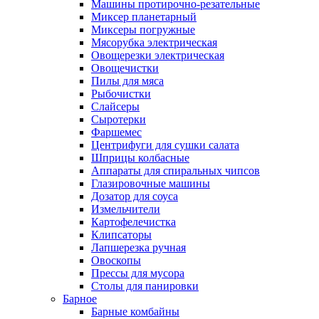
Машины протирочно-резательные
Миксер планетарный
Миксеры погружные
Мясорубка электрическая
Овощерезки электрическая
Овощечистки
Пилы для мяса
Рыбочистки
Слайсеры
Сыротерки
Фаршемес
Центрифуги для сушки салата
Шприцы колбасные
Аппараты для спиральных чипсов
Глазировочные машины
Дозатор для соуса
Измельчители
Картофелечистка
Клипсаторы
Лапшерезка ручная
Овоскопы
Прессы для мусора
Столы для панировки
Барное
Барные комбайны