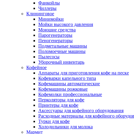
Фанкойлы
Чиллеры
Клининговое
Минимойки
Мойки высокого давления
Моющие средства
Парогенераторы
Пеногенераторы
Подметальные машины
Поломоечные машины
Пылесосы
Уборочный инвентарь
Кофейное
Аппараты для приготовления кофе на песке
Кофеварки капельного типа
Кофемашины автоматические
Кофемашины рожковые
Кофемолки профессиональные
Перколяторы для кофе
Принтеры для кофе
Аксессуары для кофейного оборудования
Расходные материалы для кофейного оборудо
Турки для кофе
Холодильники для молока
Мармит