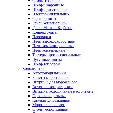
Столы тепловые
Шкафы жарочные
Шкафы расстоечные
Электрокипятильник
Фритюрницы
Гриль конвейерный
Гриль Мангал Барбекю
Конвектоматы
Пароварки
Печи высокоскоростные
Печи комбинированные
Печи конвейерные
Тостеры профессиональные
Чугунные плиты
Шкаф тепловой
Холодильное
Автохолодильники
Бонеты морозильные
Витрины для мороженого
Витрины кондитерские
Витрины холодильные настольные
Горки холодильные
Камеры холодильные
Морозильные лари
Столы морозильные