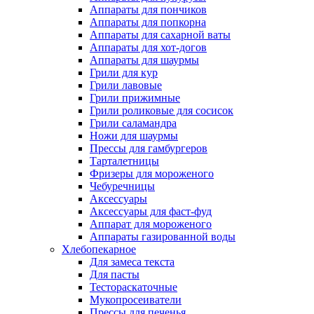
Аппараты для пончиков
Аппараты для попкорна
Аппараты для сахарной ваты
Аппараты для хот-догов
Аппараты для шаурмы
Грили для кур
Грили лавовые
Грили прижимные
Грили роликовые для сосисок
Грили саламандра
Ножи для шаурмы
Прессы для гамбургеров
Тарталетницы
Фризеры для мороженого
Чебуречницы
Аксессуары
Аксессуары для фаст-фуд
Аппарат для мороженого
Аппараты газированной воды
Хлебопекарное
Для замеса текста
Для пасты
Тестораскаточные
Мукопросеиватели
Прессы для печенья