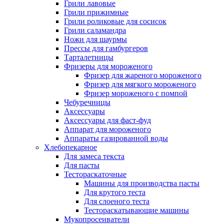
Грили лавовые
Грили прижимные
Грили роликовые для сосисок
Грили саламандра
Ножи для шаурмы
Прессы для гамбургеров
Тарталетницы
Фризеры для мороженого
Фризер для жареного мороженого
Фризер для мягкого мороженого
Фризер мороженого с помпой
Чебуречницы
Аксессуары
Аксессуары для фаст-фуд
Аппарат для мороженого
Аппараты газированной воды
Хлебопекарное
Для замеса текста
Для пасты
Тестораскаточные
Машины для производства пасты
Для крутого теста
Для слоеного теста
Тестораскатывающие машины
Мукопросеиватели