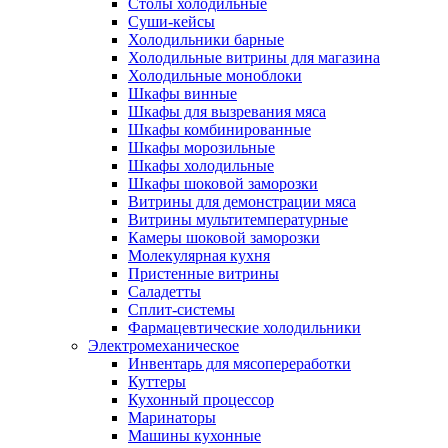
Столы холодильные
Суши-кейсы
Холодильники барные
Холодильные витрины для магазина
Холодильные моноблоки
Шкафы винные
Шкафы для вызревания мяса
Шкафы комбинированные
Шкафы морозильные
Шкафы холодильные
Шкафы шоковой заморозки
Витрины для демонстрации мяса
Витрины мультитемпературные
Камеры шоковой заморозки
Молекулярная кухня
Пристенные витрины
Саладетты
Сплит-системы
Фармацевтические холодильники
Электромеханическое
Инвентарь для мясопереработки
Куттеры
Кухонный процессор
Маринаторы
Машины кухонные