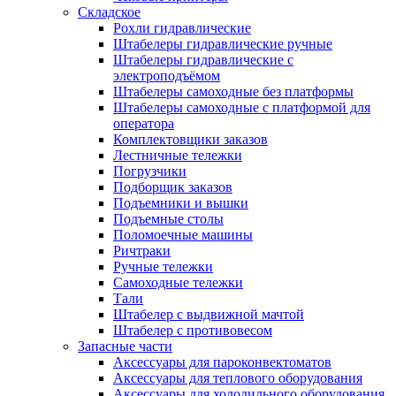
Складское
Рохли гидравлические
Штабелеры гидравлические ручные
Штабелеры гидравлические с
электроподъёмом
Штабелеры самоходные без платформы
Штабелеры самоходные с платформой для
оператора
Комплектовщики заказов
Лестничные тележки
Погрузчики
Подборщик заказов
Подъемники и вышки
Подъемные столы
Поломоечные машины
Ричтраки
Ручные тележки
Самоходные тележки
Тали
Штабелер с выдвижной мачтой
Штабелер с противовесом
Запасные части
Аксессуары для пароконвектоматов
Аксессуары для теплового оборудования
Аксессуары для холодильного оборудования