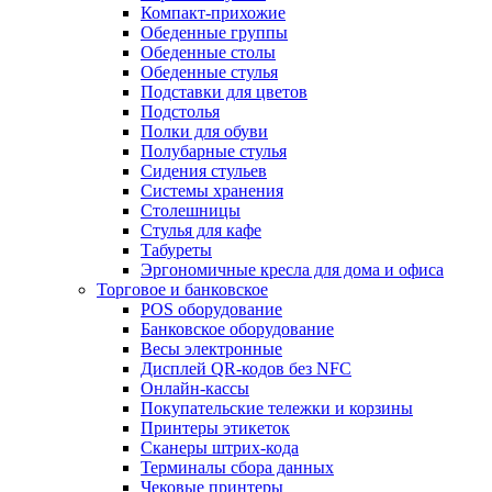
Компакт-прихожие
Обеденные группы
Обеденные столы
Обеденные стулья
Подставки для цветов
Подстолья
Полки для обуви
Полубарные стулья
Сидения стульев
Системы хранения
Столешницы
Стулья для кафе
Табуреты
Эргономичные кресла для дома и офиса
Торговое и банковское
POS оборудование
Банковское оборудование
Весы электронные
Дисплей QR-кодов без NFC
Онлайн-кассы
Покупательские тележки и корзины
Принтеры этикеток
Сканеры штрих-кода
Терминалы сбора данных
Чековые принтеры