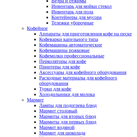
Ведра и отжимы
Инвентарь для мойки стекол
Инвентарь для пола
Контейнеры для мусора
Тележки уборочные
Кофейное
Аппараты для приготовления кофе на песке
Кофеварки капельного типа
Кофемашины автоматические
Кофемашины рожковые
Кофемолки профессиональные
Перколяторы для кофе
Принтеры для кофе
Аксессуары для кофейного оборудования
Расходные материалы для кофейного
оборудования
Турки для кофе
Холодильники для молока
Мармит
Лампы для подогрева блюд
Мармит столовый
Мармиты для вторых блюд
Мармиты для первых блюд
Мармит водяной
Мармит для шоколада