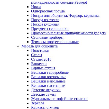
принадлежности сомелье Peugeot
Ножи
Одноразовая посуда
Посуда для общепита. Фарфор, керамика
Посуда из стекла
Посуда кухонная
Предметы сервировки
Профессиональные принадлежности gadgets
Столовые приборы
Термосы профессиональные
Мебель для общепита
Подстолья
Столы
Стулья 2018
Банкетки
Барные стулья
Вешалки гардеробные
Вешалки костюмные
Вешалки напольные
Вешалки настенные
Детские игрушки
Детские стулья
Журнальные и кофейные столики
Зеркала
Каркасы стульев