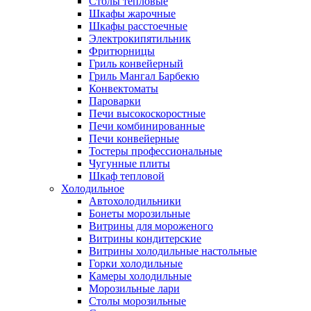
Столы тепловые
Шкафы жарочные
Шкафы расстоечные
Электрокипятильник
Фритюрницы
Гриль конвейерный
Гриль Мангал Барбекю
Конвектоматы
Пароварки
Печи высокоскоростные
Печи комбинированные
Печи конвейерные
Тостеры профессиональные
Чугунные плиты
Шкаф тепловой
Холодильное
Автохолодильники
Бонеты морозильные
Витрины для мороженого
Витрины кондитерские
Витрины холодильные настольные
Горки холодильные
Камеры холодильные
Морозильные лари
Столы морозильные