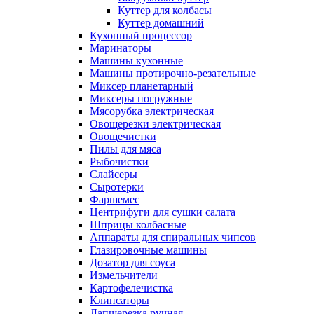
Куттер для колбасы
Куттер домашний
Кухонный процессор
Маринаторы
Машины кухонные
Машины протирочно-резательные
Миксер планетарный
Миксеры погружные
Мясорубка электрическая
Овощерезки электрическая
Овощечистки
Пилы для мяса
Рыбочистки
Слайсеры
Сыротерки
Фаршемес
Центрифуги для сушки салата
Шприцы колбасные
Аппараты для спиральных чипсов
Глазировочные машины
Дозатор для соуса
Измельчители
Картофелечистка
Клипсаторы
Лапшерезка ручная