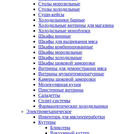
Столы морозильные
Столы холодильные
Суши-кейсы
Холодильники барные
Холодильные витрины для магазина
Холодильные моноблоки
Шкафы винные
Шкафы для вызревания мяса
Шкафы комбинированные
Шкафы морозильные
Шкафы холодильные
Шкафы шоковой заморозки
Витрины для демонстрации мяса
Витрины мультитемпературные
Камеры шоковой заморозки
Молекулярная кухня
Пристенные витрины
Саладетты
Сплит-системы
Фармацевтические холодильники
Электромеханическое
Инвентарь для мясопереработки
Куттеры
Бликсеры
Вакуумный куттер