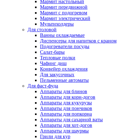
Мармит настольный
Мармит передвижной
Мармит с подогревом
Мармит электрический
Мультихолдеры
Для столовой
Ванны охлаждаемые
Диспенсеры для напитков с краном
Подогреватели посуды
Салат-бары
Тепловые полки
Чафинг диш
Конвейер охлаждения
Для закусочных
Пельменные автоматы
Для фаст-фуда
Аппараты для блинов
Аппараты для корн-догов
Аппараты для кукурузы
Аппараты для пончиков
Аппараты для попкорна
Аппараты для сахарной ваты
Аппараты для хот-догов
Аппараты для шаурмы
Грили для кур