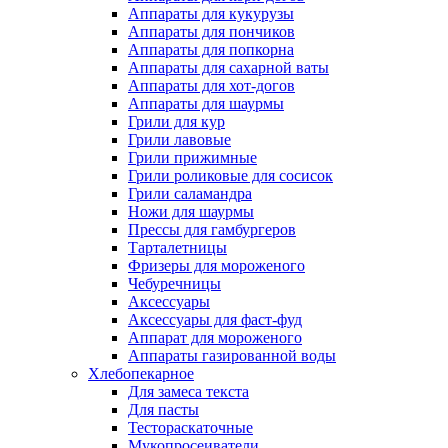
Аппараты для кукурузы
Аппараты для пончиков
Аппараты для попкорна
Аппараты для сахарной ваты
Аппараты для хот-догов
Аппараты для шаурмы
Грили для кур
Грили лавовые
Грили прижимные
Грили роликовые для сосисок
Грили саламандра
Ножи для шаурмы
Прессы для гамбургеров
Тарталетницы
Фризеры для мороженого
Чебуречницы
Аксессуары
Аксессуары для фаст-фуд
Аппарат для мороженого
Аппараты газированной воды
Хлебопекарное
Для замеса текста
Для пасты
Тестораскаточные
Мукопросеиватели