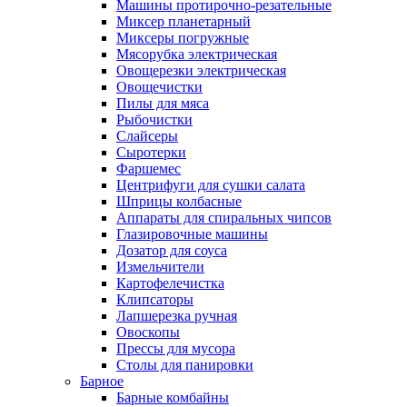
Машины протирочно-резательные
Миксер планетарный
Миксеры погружные
Мясорубка электрическая
Овощерезки электрическая
Овощечистки
Пилы для мяса
Рыбочистки
Слайсеры
Сыротерки
Фаршемес
Центрифуги для сушки салата
Шприцы колбасные
Аппараты для спиральных чипсов
Глазировочные машины
Дозатор для соуса
Измельчители
Картофелечистка
Клипсаторы
Лапшерезка ручная
Овоскопы
Прессы для мусора
Столы для панировки
Барное
Барные комбайны