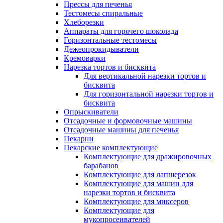
Прессы для печенья
Тестомесы спиральные
Хлеборезки
Аппараты для горячего шоколада
Горизонтальные тестомесы
Дежеопрокидыватели
Кремоварки
Нарезка тортов и бисквита
Для вертикальной нарезки тортов и
бисквита
Для горизонтальной нарезки тортов и
бисквита
Опрыскиватели
Отсадочные и формовочные машины
Отсадочные машины для печенья
Пекарни
Пекарские комплектующие
Комплектующие для дражировочных
барабанов
Комплектующие для лапшерезок
Комплектующие для машин для
нарезки тортов и бисквита
Комплектующие для миксеров
Комплектующие для
мукопросеивателей