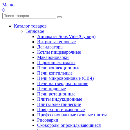
Меню
0
Каталог товаров
Тепловое
Аппараты Sous Vide (Су вид)
Витрины тепловые
Дегидраторы
Котлы пищеварочные
Макароноварки
Пароконвектоматы
Печи конвекционные
Печи коптильные
Печи микроволновые (СВЧ)
Печи на твердом топливе
Печи подовые
Печи ротационные
Плиты индукционные
Плиты электрические
Поверхности жарочные
Профессиональные газовые плиты
Рисоварки
Сковороды опрокидывающиеся