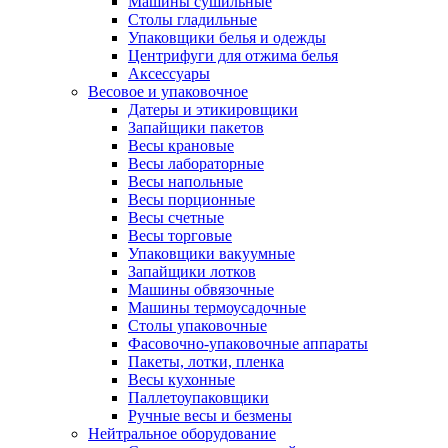
Машины сушильные
Столы гладильные
Упаковщики белья и одежды
Центрифуги для отжима белья
Аксессуары
Весовое и упаковочное
Датеры и этикировщики
Запайщики пакетов
Весы крановые
Весы лабораторные
Весы напольные
Весы порционные
Весы счетные
Весы торговые
Упаковщики вакуумные
Запайщики лотков
Машины обвязочные
Машины термоусадочные
Столы упаковочные
Фасовочно-упаковочные аппараты
Пакеты, лотки, пленка
Весы кухонные
Паллетоупаковщики
Ручные весы и безмены
Нейтральное оборудование