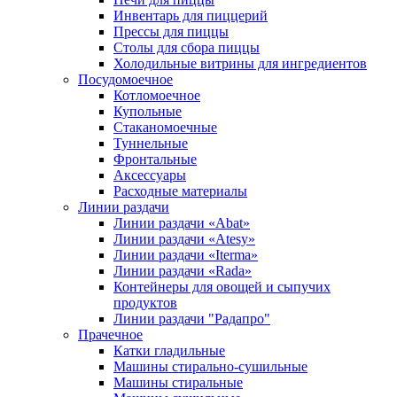
Инвентарь для пиццерий
Прессы для пиццы
Столы для сбора пиццы
Холодильные витрины для ингредиентов
Посудомоечное
Котломоечное
Купольные
Стаканомоечные
Туннельные
Фронтальные
Аксессуары
Расходные материалы
Линии раздачи
Линии раздачи «Abat»
Линии раздачи «Atesy»
Линии раздачи «Iterma»
Линии раздачи «Rada»
Контейнеры для овощей и сыпучих
продуктов
Линии раздачи "Радапро"
Прачечное
Катки гладильные
Машины стирально-сушильные
Машины стиральные