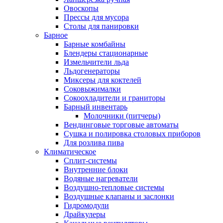
Овоскопы
Прессы для мусора
Столы для панировки
Барное
Барные комбайны
Блендеры стационарные
Измельчители льда
Льдогенераторы
Миксеры для коктелей
Соковыжималки
Сокоохладители и граниторы
Барный инвентарь
Молочники (питчеры)
Вендинговые торговые автоматы
Сушка и полировка столовых приборов
Для розлива пива
Климатическое
Сплит-системы
Внутренние блоки
Водяные нагреватели
Воздушно-тепловые системы
Воздушные клапаны и заслонки
Гидромодули
Драйкулеры