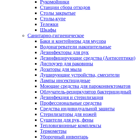
Рукомойники
Станции сбора отходов
Столы закрытые
Столы-купе
Тележки
Шкафы
Санитарно-гигиеническое
Баки и контейнеры для мусора
Водонагреватели накопительные
Дезинфекторы для рук
Дезинфицирующие средства (Антисептики)
Диспоузер для раковины
Дозаторы для мыла
Душирующие устройства, смесители
Лампы инсектицидные
Моющие средства для пароконвектоматов
Облучатель-рециркулятор бактерицидный
Дезинфекция и стерилизация
Профессиональные средства
Средства индивидуальной защиты
Стерилизаторы для ножей
Сушители для рук, фены
Тепловизионные комплексы
Термометры
Уборочный инвентарь