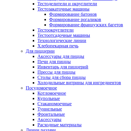
Тестоделители и округлители
Тестозакаточные машины
Формирование батонов
Формирование рогаликов
Формирование французских багетов
Тестоокруглители
Тестоотсадочные машины
Технологические линии
Хлебопекарная печь
Для пиццерии
Аксессуары для пиццы
Печи для пиццы
Инвентарь для пиццерий
Прессы для пиццы
Столы для сбора пиццы
Холодильные витрины для ингредиентов
Посудомоечное
Котломоечное
Купольные
Стаканомоечные
Туннельные
Фронтальные
Аксессуары
Расходные материалы
Линии раздачи