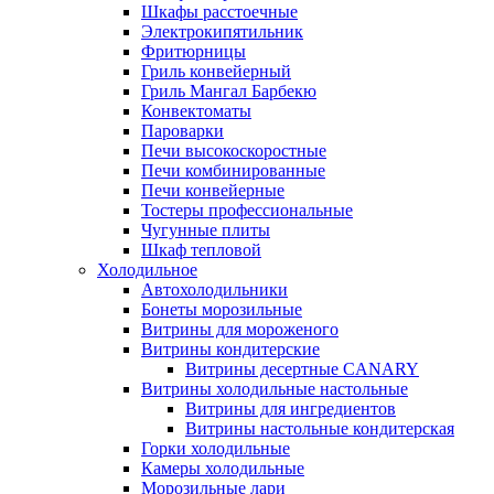
Шкафы расстоечные
Электрокипятильник
Фритюрницы
Гриль конвейерный
Гриль Мангал Барбекю
Конвектоматы
Пароварки
Печи высокоскоростные
Печи комбинированные
Печи конвейерные
Тостеры профессиональные
Чугунные плиты
Шкаф тепловой
Холодильное
Автохолодильники
Бонеты морозильные
Витрины для мороженого
Витрины кондитерские
Витрины десертные CANARY
Витрины холодильные настольные
Витрины для ингредиентов
Витрины настольные кондитерская
Горки холодильные
Камеры холодильные
Морозильные лари