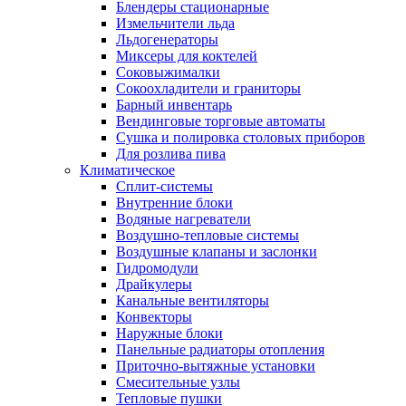
Блендеры стационарные
Измельчители льда
Льдогенераторы
Миксеры для коктелей
Соковыжималки
Сокоохладители и граниторы
Барный инвентарь
Вендинговые торговые автоматы
Сушка и полировка столовых приборов
Для розлива пива
Климатическое
Сплит-системы
Внутренние блоки
Водяные нагреватели
Воздушно-тепловые системы
Воздушные клапаны и заслонки
Гидромодули
Драйкулеры
Канальные вентиляторы
Конвекторы
Наружные блоки
Панельные радиаторы отопления
Приточно-вытяжные установки
Смесительные узлы
Тепловые пушки