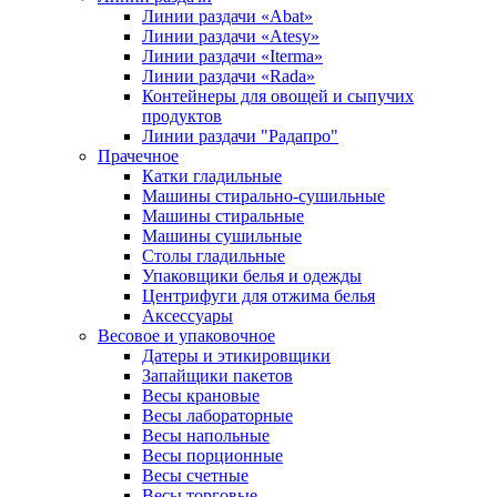
Линии раздачи «Abat»
Линии раздачи «Atesy»
Линии раздачи «Iterma»
Линии раздачи «Rada»
Контейнеры для овощей и сыпучих
продуктов
Линии раздачи "Радапро"
Прачечное
Катки гладильные
Машины стирально-сушильные
Машины стиральные
Машины сушильные
Столы гладильные
Упаковщики белья и одежды
Центрифуги для отжима белья
Аксессуары
Весовое и упаковочное
Датеры и этикировщики
Запайщики пакетов
Весы крановые
Весы лабораторные
Весы напольные
Весы порционные
Весы счетные
Весы торговые