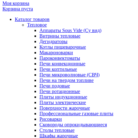
Моя корзина
Корзина пуста
Каталог товаров
Тепловое
Аппараты Sous Vide (Су вид)
Витрины тепловые
Дегидраторы
Котлы пищеварочные
Макароноварки
Пароконвектоматы
Печи конвекционные
Печи коптильные
Печи микроволновые (СВЧ)
Печи на твердом топливе
Печи подовые
Печи ротационные
Плиты индукционные
Плиты электрические
Поверхности жарочные
Профессиональные газовые плиты
Рисоварки
Сковороды опрокидывающиеся
Столы тепловые
Шкафы жарочные