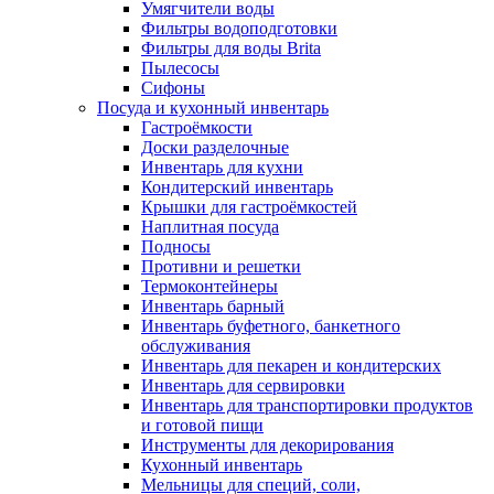
Умягчители воды
Фильтры водоподготовки
Фильтры для воды Brita
Пылесосы
Сифоны
Посуда и кухонный инвентарь
Гастроёмкости
Доски разделочные
Инвентарь для кухни
Кондитерский инвентарь
Крышки для гастроёмкостей
Наплитная посуда
Подносы
Противни и решетки
Термоконтейнеры
Инвентарь барный
Инвентарь буфетного, банкетного
обслуживания
Инвентарь для пекарен и кондитерских
Инвентарь для сервировки
Инвентарь для транспортировки продуктов
и готовой пищи
Инструменты для декорирования
Кухонный инвентарь
Мельницы для специй, соли,