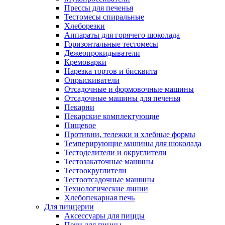
Прессы для печенья
Тестомесы спиральные
Хлеборезки
Аппараты для горячего шоколада
Горизонтальные тестомесы
Дежеопрокидыватели
Кремоварки
Нарезка тортов и бисквита
Опрыскиватели
Отсадочные и формовочные машины
Отсадочные машины для печенья
Пекарни
Пекарские комплектующие
Пищевое
Противни, тележки и хлебные формы
Темперирующие машины для шоколада
Тестоделители и округлители
Тестозакаточные машины
Тестоокруглители
Тестоотсадочные машины
Технологические линии
Хлебопекарная печь
Для пиццерии
Аксессуары для пиццы
Печи для пиццы