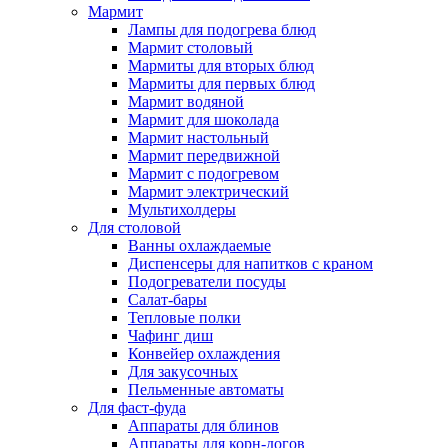
Мармит
Лампы для подогрева блюд
Мармит столовый
Мармиты для вторых блюд
Мармиты для первых блюд
Мармит водяной
Мармит для шоколада
Мармит настольный
Мармит передвижной
Мармит с подогревом
Мармит электрический
Мультихолдеры
Для столовой
Ванны охлаждаемые
Диспенсеры для напитков с краном
Подогреватели посуды
Салат-бары
Тепловые полки
Чафинг диш
Конвейер охлаждения
Для закусочных
Пельменные автоматы
Для фаст-фуда
Аппараты для блинов
Аппараты для корн-догов