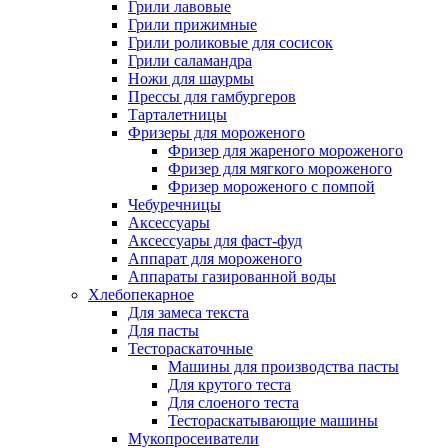
Грили лавовые
Грили прижимные
Грили роликовые для сосисок
Грили саламандра
Ножи для шаурмы
Прессы для гамбургеров
Тарталетницы
Фризеры для мороженого
Фризер для жареного мороженого
Фризер для мягкого мороженого
Фризер мороженого с помпой
Чебуречницы
Аксессуары
Аксессуары для фаст-фуд
Аппарат для мороженого
Аппараты газированной воды
Хлебопекарное
Для замеса текста
Для пасты
Тестораскаточные
Машины для производства пасты
Для крутого теста
Для слоеного теста
Тестораскатывающие машины
Мукопросеиватели