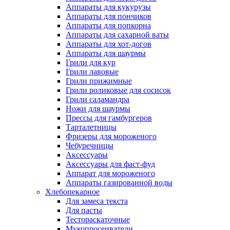
Аппараты для кукурузы
Аппараты для пончиков
Аппараты для попкорна
Аппараты для сахарной ваты
Аппараты для хот-догов
Аппараты для шаурмы
Грили для кур
Грили лавовые
Грили прижимные
Грили роликовые для сосисок
Грили саламандра
Ножи для шаурмы
Прессы для гамбургеров
Тарталетницы
Фризеры для мороженого
Чебуречницы
Аксессуары
Аксессуары для фаст-фуд
Аппарат для мороженого
Аппараты газированной воды
Хлебопекарное
Для замеса текста
Для пасты
Тестораскаточные
Мукопросеиватели