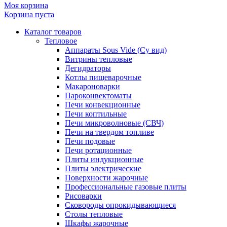
Моя корзина
Корзина пуста
Каталог товаров
Тепловое
Аппараты Sous Vide (Су вид)
Витрины тепловые
Дегидраторы
Котлы пищеварочные
Макароноварки
Пароконвектоматы
Печи конвекционные
Печи коптильные
Печи микроволновые (СВЧ)
Печи на твердом топливе
Печи подовые
Печи ротационные
Плиты индукционные
Плиты электрические
Поверхности жарочные
Профессиональные газовые плиты
Рисоварки
Сковороды опрокидывающиеся
Столы тепловые
Шкафы жарочные