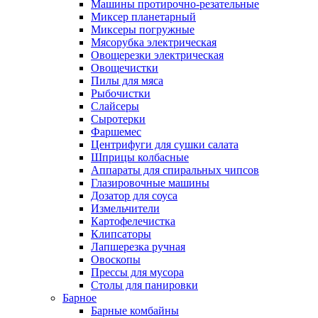
Машины протирочно-резательные
Миксер планетарный
Миксеры погружные
Мясорубка электрическая
Овощерезки электрическая
Овощечистки
Пилы для мяса
Рыбочистки
Слайсеры
Сыротерки
Фаршемес
Центрифуги для сушки салата
Шприцы колбасные
Аппараты для спиральных чипсов
Глазировочные машины
Дозатор для соуса
Измельчители
Картофелечистка
Клипсаторы
Лапшерезка ручная
Овоскопы
Прессы для мусора
Столы для панировки
Барное
Барные комбайны