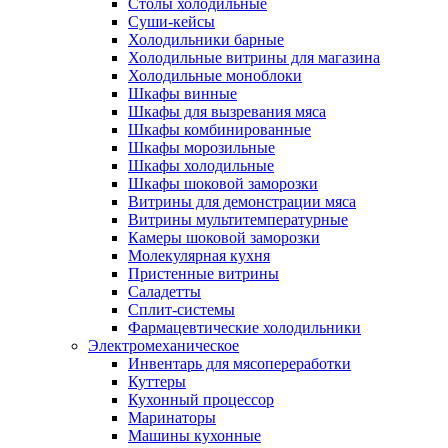
Столы холодильные
Суши-кейсы
Холодильники барные
Холодильные витрины для магазина
Холодильные моноблоки
Шкафы винные
Шкафы для вызревания мяса
Шкафы комбинированные
Шкафы морозильные
Шкафы холодильные
Шкафы шоковой заморозки
Витрины для демонстрации мяса
Витрины мультитемпературные
Камеры шоковой заморозки
Молекулярная кухня
Пристенные витрины
Саладетты
Сплит-системы
Фармацевтические холодильники
Электромеханическое
Инвентарь для мясопереработки
Куттеры
Кухонный процессор
Маринаторы
Машины кухонные