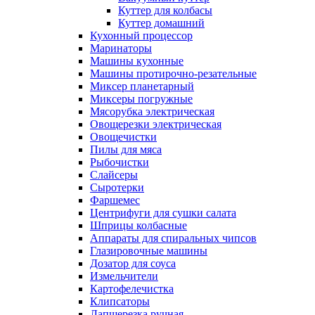
Куттер для колбасы
Куттер домашний
Кухонный процессор
Маринаторы
Машины кухонные
Машины протирочно-резательные
Миксер планетарный
Миксеры погружные
Мясорубка электрическая
Овощерезки электрическая
Овощечистки
Пилы для мяса
Рыбочистки
Слайсеры
Сыротерки
Фаршемес
Центрифуги для сушки салата
Шприцы колбасные
Аппараты для спиральных чипсов
Глазировочные машины
Дозатор для соуса
Измельчители
Картофелечистка
Клипсаторы
Лапшерезка ручная