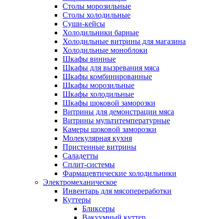
Столы морозильные
Столы холодильные
Суши-кейсы
Холодильники барные
Холодильные витрины для магазина
Холодильные моноблоки
Шкафы винные
Шкафы для вызревания мяса
Шкафы комбинированные
Шкафы морозильные
Шкафы холодильные
Шкафы шоковой заморозки
Витрины для демонстрации мяса
Витрины мультитемпературные
Камеры шоковой заморозки
Молекулярная кухня
Пристенные витрины
Саладетты
Сплит-системы
Фармацевтические холодильники
Электромеханическое
Инвентарь для мясопереработки
Куттеры
Бликсеры
Вакуумный куттер