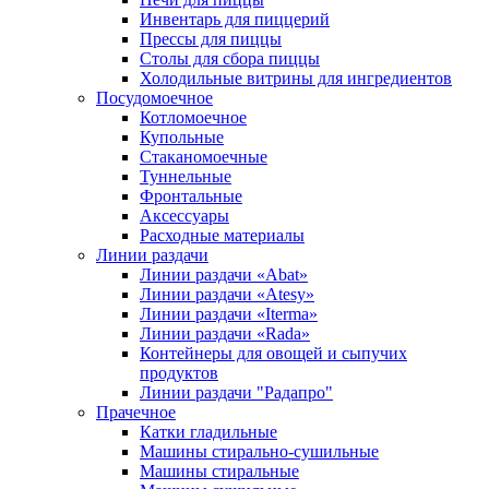
Инвентарь для пиццерий
Прессы для пиццы
Столы для сбора пиццы
Холодильные витрины для ингредиентов
Посудомоечное
Котломоечное
Купольные
Стаканомоечные
Туннельные
Фронтальные
Аксессуары
Расходные материалы
Линии раздачи
Линии раздачи «Abat»
Линии раздачи «Atesy»
Линии раздачи «Iterma»
Линии раздачи «Rada»
Контейнеры для овощей и сыпучих
продуктов
Линии раздачи "Радапро"
Прачечное
Катки гладильные
Машины стирально-сушильные
Машины стиральные