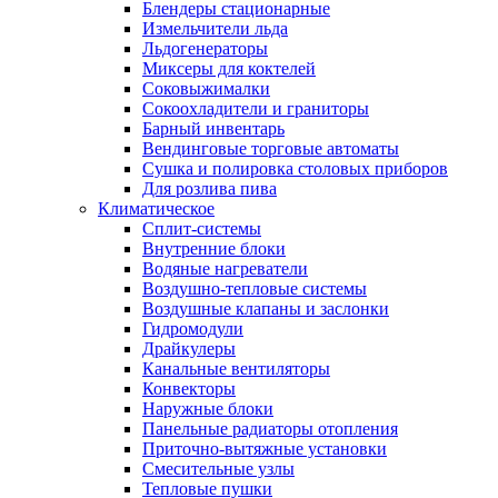
Блендеры стационарные
Измельчители льда
Льдогенераторы
Миксеры для коктелей
Соковыжималки
Сокоохладители и граниторы
Барный инвентарь
Вендинговые торговые автоматы
Сушка и полировка столовых приборов
Для розлива пива
Климатическое
Сплит-системы
Внутренние блоки
Водяные нагреватели
Воздушно-тепловые системы
Воздушные клапаны и заслонки
Гидромодули
Драйкулеры
Канальные вентиляторы
Конвекторы
Наружные блоки
Панельные радиаторы отопления
Приточно-вытяжные установки
Смесительные узлы
Тепловые пушки