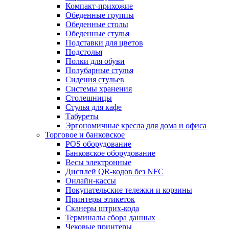
Компакт-прихожие
Обеденные группы
Обеденные столы
Обеденные стулья
Подставки для цветов
Подстолья
Полки для обуви
Полубарные стулья
Сидения стульев
Системы хранения
Столешницы
Стулья для кафе
Табуреты
Эргономичные кресла для дома и офиса
Торговое и банковское
POS оборудование
Банковское оборудование
Весы электронные
Дисплей QR-кодов без NFC
Онлайн-кассы
Покупательские тележки и корзины
Принтеры этикеток
Сканеры штрих-кода
Терминалы сбора данных
Чековые принтеры