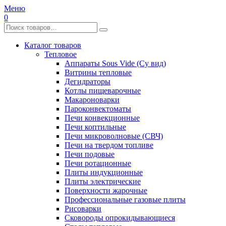
Меню
0
Каталог товаров
Тепловое
Аппараты Sous Vide (Су вид)
Витрины тепловые
Дегидраторы
Котлы пищеварочные
Макароноварки
Пароконвектоматы
Печи конвекционные
Печи коптильные
Печи микроволновые (СВЧ)
Печи на твердом топливе
Печи подовые
Печи ротационные
Плиты индукционные
Плиты электрические
Поверхности жарочные
Профессиональные газовые плиты
Рисоварки
Сковороды опрокидывающиеся