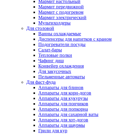
Мармит настольный
Мармит передвижной
Мармит с подогревом
Мармит электрический
Мультихолдеры
Для столовой
Ванны охлаждаемые
Диспенсеры для напитков с краном
Подогреватели посуды
Салат-бары
Тепловые полки
Чафинг диш
Конвейер охлаждения
Для закусочных
Пельменные автоматы
Для фаст-фуда
Аппараты для блинов
Аппараты для корн-догов
Аппараты для кукурузы
Аппараты для пончиков
Аппараты для попкорна
Аппараты для сахарной ваты
Аппараты для хот-догов
Аппараты для шаурмы
Грили для кур