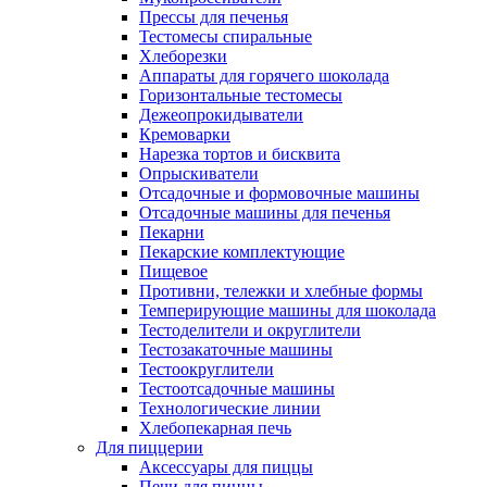
Прессы для печенья
Тестомесы спиральные
Хлеборезки
Аппараты для горячего шоколада
Горизонтальные тестомесы
Дежеопрокидыватели
Кремоварки
Нарезка тортов и бисквита
Опрыскиватели
Отсадочные и формовочные машины
Отсадочные машины для печенья
Пекарни
Пекарские комплектующие
Пищевое
Противни, тележки и хлебные формы
Темперирующие машины для шоколада
Тестоделители и округлители
Тестозакаточные машины
Тестоокруглители
Тестоотсадочные машины
Технологические линии
Хлебопекарная печь
Для пиццерии
Аксессуары для пиццы
Печи для пиццы