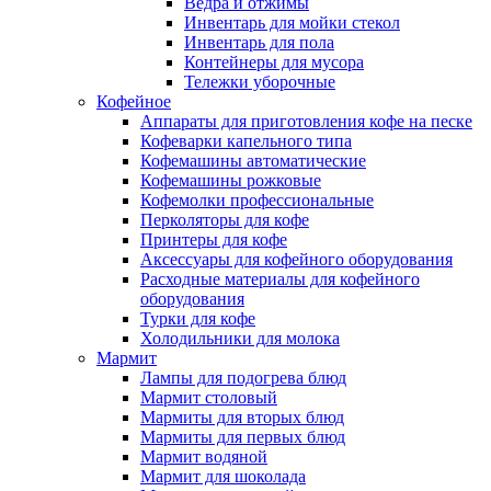
Ведра и отжимы
Инвентарь для мойки стекол
Инвентарь для пола
Контейнеры для мусора
Тележки уборочные
Кофейное
Аппараты для приготовления кофе на песке
Кофеварки капельного типа
Кофемашины автоматические
Кофемашины рожковые
Кофемолки профессиональные
Перколяторы для кофе
Принтеры для кофе
Аксессуары для кофейного оборудования
Расходные материалы для кофейного
оборудования
Турки для кофе
Холодильники для молока
Мармит
Лампы для подогрева блюд
Мармит столовый
Мармиты для вторых блюд
Мармиты для первых блюд
Мармит водяной
Мармит для шоколада