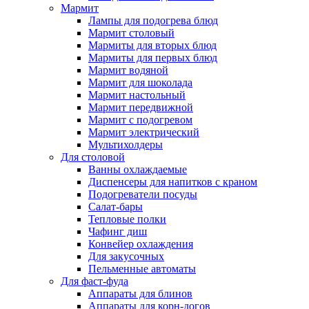
Мармит
Лампы для подогрева блюд
Мармит столовый
Мармиты для вторых блюд
Мармиты для первых блюд
Мармит водяной
Мармит для шоколада
Мармит настольный
Мармит передвижной
Мармит с подогревом
Мармит электрический
Мультихолдеры
Для столовой
Ванны охлаждаемые
Диспенсеры для напитков с краном
Подогреватели посуды
Салат-бары
Тепловые полки
Чафинг диш
Конвейер охлаждения
Для закусочных
Пельменные автоматы
Для фаст-фуда
Аппараты для блинов
Аппараты для корн-догов