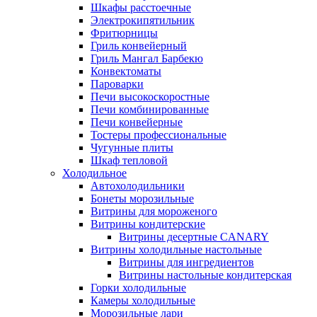
Шкафы расстоечные
Электрокипятильник
Фритюрницы
Гриль конвейерный
Гриль Мангал Барбекю
Конвектоматы
Пароварки
Печи высокоскоростные
Печи комбинированные
Печи конвейерные
Тостеры профессиональные
Чугунные плиты
Шкаф тепловой
Холодильное
Автохолодильники
Бонеты морозильные
Витрины для мороженого
Витрины кондитерские
Витрины десертные CANARY
Витрины холодильные настольные
Витрины для ингредиентов
Витрины настольные кондитерская
Горки холодильные
Камеры холодильные
Морозильные лари