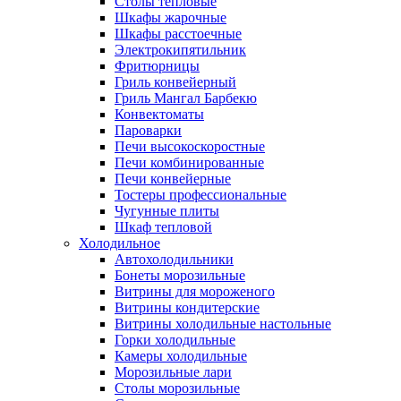
Столы тепловые
Шкафы жарочные
Шкафы расстоечные
Электрокипятильник
Фритюрницы
Гриль конвейерный
Гриль Мангал Барбекю
Конвектоматы
Пароварки
Печи высокоскоростные
Печи комбинированные
Печи конвейерные
Тостеры профессиональные
Чугунные плиты
Шкаф тепловой
Холодильное
Автохолодильники
Бонеты морозильные
Витрины для мороженого
Витрины кондитерские
Витрины холодильные настольные
Горки холодильные
Камеры холодильные
Морозильные лари
Столы морозильные