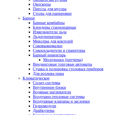
Овоскопы
Прессы для мусора
Столы для панировки
Барное
Барные комбайны
Блендеры стационарные
Измельчители льда
Льдогенераторы
Миксеры для коктелей
Соковыжималки
Сокоохладители и граниторы
Барный инвентарь
Молочники (питчеры)
Вендинговые торговые автоматы
Сушка и полировка столовых приборов
Для розлива пива
Климатическое
Сплит-системы
Внутренние блоки
Водяные нагреватели
Воздушно-тепловые системы
Воздушные клапаны и заслонки
Гидромодули
Драйкулеры