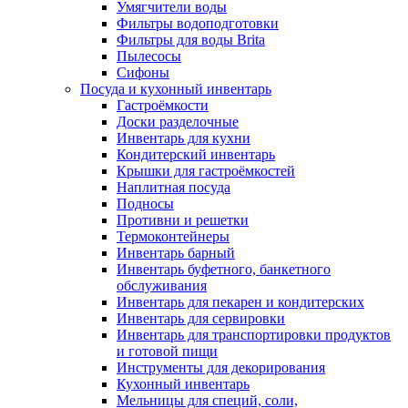
Умягчители воды
Фильтры водоподготовки
Фильтры для воды Brita
Пылесосы
Сифоны
Посуда и кухонный инвентарь
Гастроёмкости
Доски разделочные
Инвентарь для кухни
Кондитерский инвентарь
Крышки для гастроёмкостей
Наплитная посуда
Подносы
Противни и решетки
Термоконтейнеры
Инвентарь барный
Инвентарь буфетного, банкетного
обслуживания
Инвентарь для пекарен и кондитерских
Инвентарь для сервировки
Инвентарь для транспортировки продуктов
и готовой пищи
Инструменты для декорирования
Кухонный инвентарь
Мельницы для специй, соли,