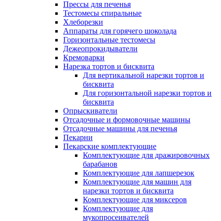
Прессы для печенья
Тестомесы спиральные
Хлеборезки
Аппараты для горячего шоколада
Горизонтальные тестомесы
Дежеопрокидыватели
Кремоварки
Нарезка тортов и бисквита
Для вертикальной нарезки тортов и
бисквита
Для горизонтальной нарезки тортов и
бисквита
Опрыскиватели
Отсадочные и формовочные машины
Отсадочные машины для печенья
Пекарни
Пекарские комплектующие
Комплектующие для дражировочных
барабанов
Комплектующие для лапшерезок
Комплектующие для машин для
нарезки тортов и бисквита
Комплектующие для миксеров
Комплектующие для
мукопросеивателей