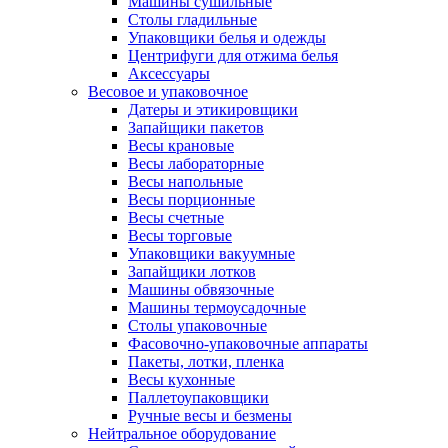
Машины сушильные
Столы гладильные
Упаковщики белья и одежды
Центрифуги для отжима белья
Аксессуары
Весовое и упаковочное
Датеры и этикировщики
Запайщики пакетов
Весы крановые
Весы лабораторные
Весы напольные
Весы порционные
Весы счетные
Весы торговые
Упаковщики вакуумные
Запайщики лотков
Машины обвязочные
Машины термоусадочные
Столы упаковочные
Фасовочно-упаковочные аппараты
Пакеты, лотки, пленка
Весы кухонные
Паллетоупаковщики
Ручные весы и безмены
Нейтральное оборудование