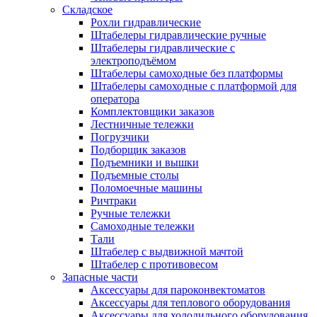
Складское
Рохли гидравлические
Штабелеры гидравлические ручные
Штабелеры гидравлические с
электроподъёмом
Штабелеры самоходные без платформы
Штабелеры самоходные с платформой для
оператора
Комплектовщики заказов
Лестничные тележки
Погрузчики
Подборщик заказов
Подъемники и вышки
Подъемные столы
Поломоечные машины
Ричтраки
Ручные тележки
Самоходные тележки
Тали
Штабелер с выдвижной мачтой
Штабелер с противовесом
Запасные части
Аксессуары для пароконвектоматов
Аксессуары для теплового оборудования
Аксессуары для холодильного оборудования