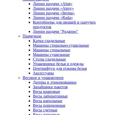
Линии раздачи «Abat»
Линии раздачи «Atesy»
Линии раздачи «Iterma»
Линии раздачи «Rada»
Контейнеры для овощей и сыпучих
продуктов
Линии раздачи "Радапро"
Прачечное
Катки гладильные
Машины стирально-сушильные
Машины стиральные
Машины сушильные
Столы гладильные
Упаковщики белья и одежды
Центрифуги для отжима белья
Аксессуары
Весовое и упаковочное
Датеры и этикировщики
Запайщики пакетов
Весы крановые
Весы лабораторные
Весы напольные
Весы порционные
Весы счетные
Весы торговые