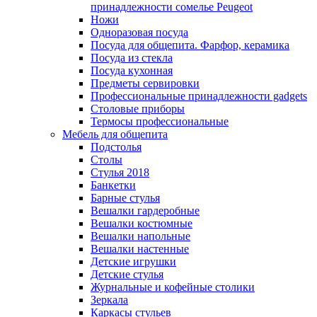
принадлежности сомелье Peugeot
Ножи
Одноразовая посуда
Посуда для общепита. Фарфор, керамика
Посуда из стекла
Посуда кухонная
Предметы сервировки
Профессиональные принадлежности gadgets
Столовые приборы
Термосы профессиональные
Мебель для общепита
Подстолья
Столы
Стулья 2018
Банкетки
Барные стулья
Вешалки гардеробные
Вешалки костюмные
Вешалки напольные
Вешалки настенные
Детские игрушки
Детские стулья
Журнальные и кофейные столики
Зеркала
Каркасы стульев