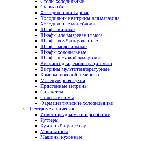
Столы холодильные
Суши-кейсы
Холодильники барные
Холодильные витрины для магазина
Холодильные моноблоки
Шкафы винные
Шкафы для вызревания мяса
Шкафы комбинированные
Шкафы морозильные
Шкафы холодильные
Шкафы шоковой заморозки
Витрины для демонстрации мяса
Витрины мультитемпературные
Камеры шоковой заморозки
Молекулярная кухня
Пристенные витрины
Саладетты
Сплит-системы
Фармацевтические холодильники
Электромеханическое
Инвентарь для мясопереработки
Куттеры
Кухонный процессор
Маринаторы
Машины кухонные