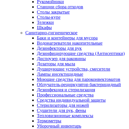
Рукомойники
Станции сбора отходов
Столы закрытые
Столы-купе
Тележки
Шкафы
Санитарно-гигиеническое
Баки и контейнеры для мусора
Водонагреватели накопительные
Дезинфекторы для рук
Дезинфицирующие средства (Антисептики)
Диспоузер для раковины
Дозаторы для мыла
Душирующие устройства, смесители
Лампы инсектицидные
Моющие средства для пароконвектоматов
Облучатель-рециркулятор бактерицидный
Дезинфекция и стерилизация
Профессиональные средства
Средства индивидуальной защиты
Стерилизаторы для ножей
Сушители для рук, фены
Тепловизионные комплексы
Термометры
Уборочный инвентарь