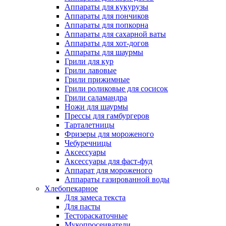
Аппараты для кукурузы
Аппараты для пончиков
Аппараты для попкорна
Аппараты для сахарной ваты
Аппараты для хот-догов
Аппараты для шаурмы
Грили для кур
Грили лавовые
Грили прижимные
Грили роликовые для сосисок
Грили саламандра
Ножи для шаурмы
Прессы для гамбургеров
Тарталетницы
Фризеры для мороженого
Чебуречницы
Аксессуары
Аксессуары для фаст-фуд
Аппарат для мороженого
Аппараты газированной воды
Хлебопекарное
Для замеса текста
Для пасты
Тестораскаточные
Мукопросеиватели