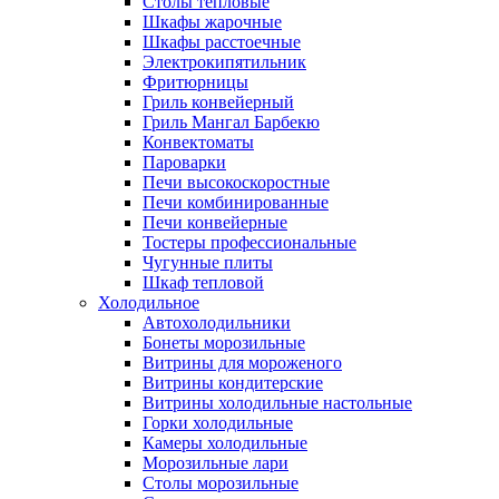
Столы тепловые
Шкафы жарочные
Шкафы расстоечные
Электрокипятильник
Фритюрницы
Гриль конвейерный
Гриль Мангал Барбекю
Конвектоматы
Пароварки
Печи высокоскоростные
Печи комбинированные
Печи конвейерные
Тостеры профессиональные
Чугунные плиты
Шкаф тепловой
Холодильное
Автохолодильники
Бонеты морозильные
Витрины для мороженого
Витрины кондитерские
Витрины холодильные настольные
Горки холодильные
Камеры холодильные
Морозильные лари
Столы морозильные