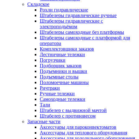
Складское
Рохли гидравлические
Штабелеры гидравлические ручные
Штабелеры гидравлические с
электроподъёмом
Штабелеры самоходные без платформы
Штабелеры самоходные с платформой для
оператора
Комплектовщики заказов
Лестничные тележки
Погрузчики
Подборщик заказов
Подъемники и вышки
Подъемные столы
Поломоечные машины
Ричтраки
Ручные тележки
Самоходные тележки
Тали
Штабелер с выдвижной мачтой
Штабелер с противовесом
Запасные части
Аксессуары для пароконвектоматов
Аксессуары для теплового оборудования
Аксессуары для холодильного оборудования