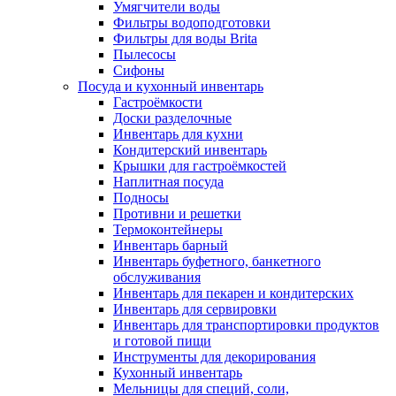
Умягчители воды
Фильтры водоподготовки
Фильтры для воды Brita
Пылесосы
Сифоны
Посуда и кухонный инвентарь
Гастроёмкости
Доски разделочные
Инвентарь для кухни
Кондитерский инвентарь
Крышки для гастроёмкостей
Наплитная посуда
Подносы
Противни и решетки
Термоконтейнеры
Инвентарь барный
Инвентарь буфетного, банкетного
обслуживания
Инвентарь для пекарен и кондитерских
Инвентарь для сервировки
Инвентарь для транспортировки продуктов
и готовой пищи
Инструменты для декорирования
Кухонный инвентарь
Мельницы для специй, соли,