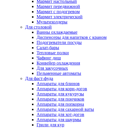
Мармит настольный
Мармит передвижной
Мармит с подогревом
Мармит электрический
Мультихолдеры
Для столовой
Ванны охлаждаемые
Диспенсеры для напитков с краном
Подогреватели посуды
Салат-бары
Тепловые полки
Чафинг диш
Конвейер охлаждения
Для закусочных
Пельменные автоматы
Для фаст-фуда
Аппараты для блинов
Аппараты для корн-догов
Аппараты для кукурузы
Аппараты для пончиков
Аппараты для попкорна
Аппараты для сахарной ваты
Аппараты для хот-догов
Аппараты для шаурмы
Грили для кур