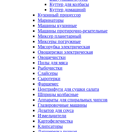
Куттер для колбасы
Куттер домашний
Кухонный процессор
Маринаторы
Машины кухонные
Машины протирочно-резательные
Миксер планетарный
Миксеры погружные
Мясорубка электрическая
Овощерезки электрическая
Овощечистки
Пилы для мяса
Рыбочистки
Слайсеры
Сыротерки
Фаршемес
Центрифуги для сушки салата
Шприцы колбасные
Аппараты для спиральных чипсов
Глазировочные машины
Дозатор для соуса
Измельчители
Картофелечистка
Клипсаторы
Лапшерезка ручная