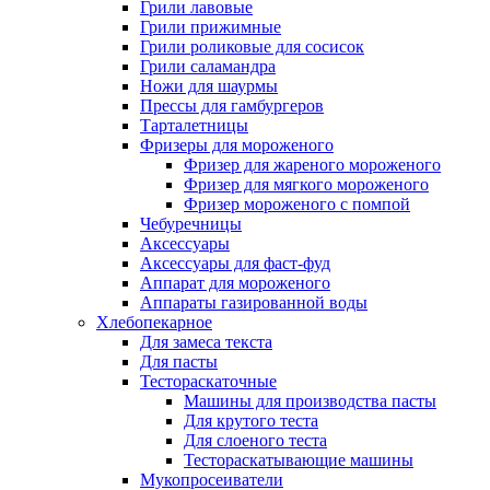
Грили лавовые
Грили прижимные
Грили роликовые для сосисок
Грили саламандра
Ножи для шаурмы
Прессы для гамбургеров
Тарталетницы
Фризеры для мороженого
Фризер для жареного мороженого
Фризер для мягкого мороженого
Фризер мороженого с помпой
Чебуречницы
Аксессуары
Аксессуары для фаст-фуд
Аппарат для мороженого
Аппараты газированной воды
Хлебопекарное
Для замеса текста
Для пасты
Тестораскаточные
Машины для производства пасты
Для крутого теста
Для слоеного теста
Тестораскатывающие машины
Мукопросеиватели