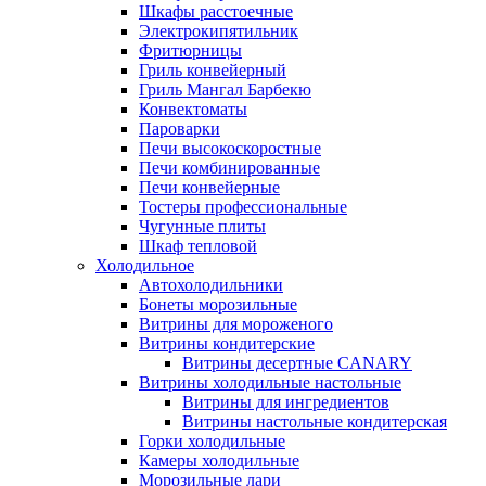
Шкафы расстоечные
Электрокипятильник
Фритюрницы
Гриль конвейерный
Гриль Мангал Барбекю
Конвектоматы
Пароварки
Печи высокоскоростные
Печи комбинированные
Печи конвейерные
Тостеры профессиональные
Чугунные плиты
Шкаф тепловой
Холодильное
Автохолодильники
Бонеты морозильные
Витрины для мороженого
Витрины кондитерские
Витрины десертные CANARY
Витрины холодильные настольные
Витрины для ингредиентов
Витрины настольные кондитерская
Горки холодильные
Камеры холодильные
Морозильные лари