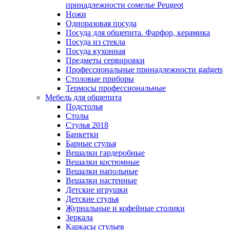
принадлежности сомелье Peugeot
Ножи
Одноразовая посуда
Посуда для общепита. Фарфор, керамика
Посуда из стекла
Посуда кухонная
Предметы сервировки
Профессиональные принадлежности gadgets
Столовые приборы
Термосы профессиональные
Мебель для общепита
Подстолья
Столы
Стулья 2018
Банкетки
Барные стулья
Вешалки гардеробные
Вешалки костюмные
Вешалки напольные
Вешалки настенные
Детские игрушки
Детские стулья
Журнальные и кофейные столики
Зеркала
Каркасы стульев