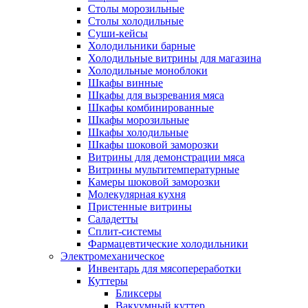
Столы морозильные
Столы холодильные
Суши-кейсы
Холодильники барные
Холодильные витрины для магазина
Холодильные моноблоки
Шкафы винные
Шкафы для вызревания мяса
Шкафы комбинированные
Шкафы морозильные
Шкафы холодильные
Шкафы шоковой заморозки
Витрины для демонстрации мяса
Витрины мультитемпературные
Камеры шоковой заморозки
Молекулярная кухня
Пристенные витрины
Саладетты
Сплит-системы
Фармацевтические холодильники
Электромеханическое
Инвентарь для мясопереработки
Куттеры
Бликсеры
Вакуумный куттер