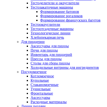
Тестоделители и округлители
Тестозакаточные машины
Формирование батонов
Формирование рогаликов
Формирование французских багетов
Тестоокруглители
Тестоотсадочные машины
Технологические линии
Хлебопекарная печь
Для пиццерии
Аксессуары для пиццы
Печи для пиццы
Инвентарь для пиццерий
Прессы для пиццы
Столы для сбора пиццы
Холодильные витрины для ингредиентов
Посудомоечное
Котломоечное
Купольные
Стаканомоечные
Туннельные
Фронтальные
Аксессуары
Расходные материалы
Линии раздачи