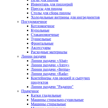
Инвентарь для пиццерий
Прессы для пиццы
Столы для сбора пиццы
Холодильные витрины для ингредиентов
Посудомоечное
Котломоечное
Купольные
Стаканомоечные
Туннельные
Фронтальные
Аксессуары
Расходные материалы
Линии раздачи
Линии раздачи «Abat»
Линии раздачи «Atesy»
Линии раздачи «Iterma»
Линии раздачи «Rada»
Контейнеры для овощей и сыпучих
продуктов
Линии раздачи "Радапро"
Прачечное
Катки гладильные
Машины стирально-сушильные
Машины стиральные