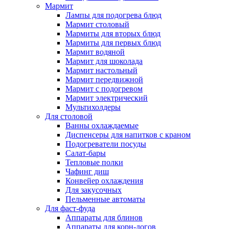
Мармит
Лампы для подогрева блюд
Мармит столовый
Мармиты для вторых блюд
Мармиты для первых блюд
Мармит водяной
Мармит для шоколада
Мармит настольный
Мармит передвижной
Мармит с подогревом
Мармит электрический
Мультихолдеры
Для столовой
Ванны охлаждаемые
Диспенсеры для напитков с краном
Подогреватели посуды
Салат-бары
Тепловые полки
Чафинг диш
Конвейер охлаждения
Для закусочных
Пельменные автоматы
Для фаст-фуда
Аппараты для блинов
Аппараты для корн-догов