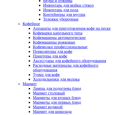
Ведра и отжимы
Инвентарь для мойки стекол
Инвентарь для пола
Контейнеры для мусора
Тележки уборочные
Кофейное
Аппараты для приготовления кофе на песке
Кофеварки капельного типа
Кофемашины автоматические
Кофемашины рожковые
Кофемолки профессиональные
Перколяторы для кофе
Принтеры для кофе
Аксессуары для кофейного оборудования
Расходные материалы для кофейного
оборудования
Турки для кофе
Холодильники для молока
Мармит
Лампы для подогрева блюд
Мармит столовый
Мармиты для вторых блюд
Мармиты для первых блюд
Мармит водяной
Мармит для шоколада