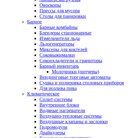
Овоскопы
Прессы для мусора
Столы для панировки
Барное
Барные комбайны
Блендеры стационарные
Измельчители льда
Льдогенераторы
Миксеры для коктелей
Соковыжималки
Сокоохладители и граниторы
Барный инвентарь
Молочники (питчеры)
Вендинговые торговые автоматы
Сушка и полировка столовых приборов
Для розлива пива
Климатическое
Сплит-системы
Внутренние блоки
Водяные нагреватели
Воздушно-тепловые системы
Воздушные клапаны и заслонки
Гидромодули
Драйкулеры