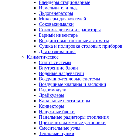
Блендеры стационарные
Измельчители льда
Льдогенераторы
Миксеры для коктелей
Соковыжималки
Сокоохладители и граниторы
Барный инвентарь
Вендинговые торговые автоматы
Сушка и полировка столовых приборов
Для розлива пива
Климатическое
Сплит-системы
Внутренние блоки
Водяные нагреватели
Воздушно-тепловые системы
Воздушные клапаны и заслонки
Гидромодули
Драйкулеры
Канальные вентиляторы
Конвекторы
Наружные блоки
Панельные радиаторы отопления
Приточно-вытяжные установки
Смесительные узлы
Тепловые пушки