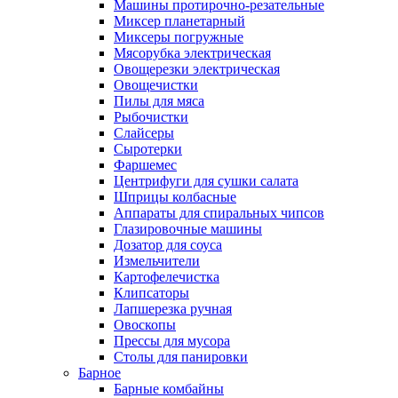
Машины протирочно-резательные
Миксер планетарный
Миксеры погружные
Мясорубка электрическая
Овощерезки электрическая
Овощечистки
Пилы для мяса
Рыбочистки
Слайсеры
Сыротерки
Фаршемес
Центрифуги для сушки салата
Шприцы колбасные
Аппараты для спиральных чипсов
Глазировочные машины
Дозатор для соуса
Измельчители
Картофелечистка
Клипсаторы
Лапшерезка ручная
Овоскопы
Прессы для мусора
Столы для панировки
Барное
Барные комбайны