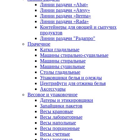
Линии раздачи «Abat»
Линии раздачи «Atesy»
Линии раздачи «Iterma»
Линии раздачи «Rada»
Контейнеры для овощей и сыпучих
продуктов
Линии раздачи "Радапро"
Прачечное
Катки гладильные
Машины стирально-сушильные
Машины стиральные
Машины сушильные
Столы гладильные
Упаковщики белья и одежды
Центрифуги для отжима белья
Аксессуары
Весовое и упаковочное
Датеры и этикировщики
Запайщики пакетов
Весы крановые
Весы лабораторные
Весы напольные
Весы порционные
Весы счетные
Весы торговые