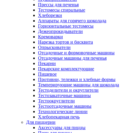
Прессы для печенья
Тестомесы спиральные
Хлеборезки
Аппараты для горячего шоколада
Горизонтальные тестомесы
Дежеопрокидыватели
Кремоварки
Нарезка тортов и бисквита
Опрыскиватели
Отсадочные и формовочные машины
Отсадочные машины для печенья
Пекарни
Пекарские комплектующие
Пищевое
Противни, тележки и хлебные формы
Темперирующие машины для шоколада
Тестоделители и округлители
Тестозакаточные машины
Тестоокруглители
Тестоотсадочные машины
Технологические линии
Хлебопекарная печь
Для пиццерии
Аксессуары для пиццы
Печи для пиццы