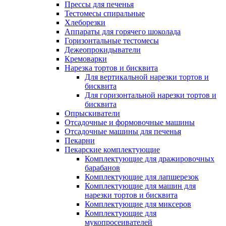
Прессы для печенья
Тестомесы спиральные
Хлеборезки
Аппараты для горячего шоколада
Горизонтальные тестомесы
Дежеопрокидыватели
Кремоварки
Нарезка тортов и бисквита
Для вертикальной нарезки тортов и
бисквита
Для горизонтальной нарезки тортов и
бисквита
Опрыскиватели
Отсадочные и формовочные машины
Отсадочные машины для печенья
Пекарни
Пекарские комплектующие
Комплектующие для дражировочных
барабанов
Комплектующие для лапшерезок
Комплектующие для машин для
нарезки тортов и бисквита
Комплектующие для миксеров
Комплектующие для
мукопросеивателей