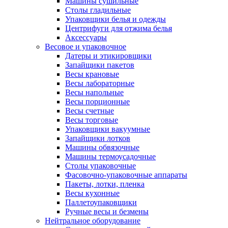
Машины сушильные
Столы гладильные
Упаковщики белья и одежды
Центрифуги для отжима белья
Аксессуары
Весовое и упаковочное
Датеры и этикировщики
Запайщики пакетов
Весы крановые
Весы лабораторные
Весы напольные
Весы порционные
Весы счетные
Весы торговые
Упаковщики вакуумные
Запайщики лотков
Машины обвязочные
Машины термоусадочные
Столы упаковочные
Фасовочно-упаковочные аппараты
Пакеты, лотки, пленка
Весы кухонные
Паллетоупаковщики
Ручные весы и безмены
Нейтральное оборудование