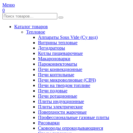
Меню
0
Каталог товаров
Тепловое
Аппараты Sous Vide (Су вид)
Витрины тепловые
Дегидраторы
Котлы пищеварочные
Макароноварки
Пароконвектоматы
Печи конвекционные
Печи коптильные
Печи микроволновые (СВЧ)
Печи на твердом топливе
Печи подовые
Печи ротационные
Плиты индукционные
Плиты электрические
Поверхности жарочные
Профессиональные газовые плиты
Рисоварки
Сковороды опрокидывающиеся