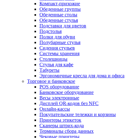
Компакт-прихожие
Обеденные группы
Обеденные столы
Обеденные стулья
Подставки для цветов
Подстолья
Полки для обуви
Полубарные стулья
Сидения стульев
Системы хранения
Столешницы
Стулья для кафе
Табуреты
Эргономичные кресла для дома и офиса
Торговое и банковское
POS оборудование
Банковское оборудование
Весы электронные
Дисплей QR-кодов без NFC
Онлайн-кассы
Покупательские тележки и корзины
Принтеры этикеток
Сканеры штрих-кода
Терминалы сбора данных
Чековые принтеры