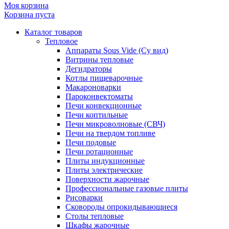
Моя корзина
Корзина пуста
Каталог товаров
Тепловое
Аппараты Sous Vide (Су вид)
Витрины тепловые
Дегидраторы
Котлы пищеварочные
Макароноварки
Пароконвектоматы
Печи конвекционные
Печи коптильные
Печи микроволновые (СВЧ)
Печи на твердом топливе
Печи подовые
Печи ротационные
Плиты индукционные
Плиты электрические
Поверхности жарочные
Профессиональные газовые плиты
Рисоварки
Сковороды опрокидывающиеся
Столы тепловые
Шкафы жарочные