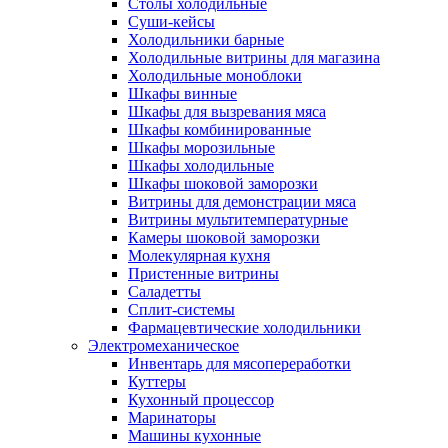
Столы холодильные
Суши-кейсы
Холодильники барные
Холодильные витрины для магазина
Холодильные моноблоки
Шкафы винные
Шкафы для вызревания мяса
Шкафы комбинированные
Шкафы морозильные
Шкафы холодильные
Шкафы шоковой заморозки
Витрины для демонстрации мяса
Витрины мультитемпературные
Камеры шоковой заморозки
Молекулярная кухня
Пристенные витрины
Саладетты
Сплит-системы
Фармацевтические холодильники
Электромеханическое
Инвентарь для мясопереработки
Куттеры
Кухонный процессор
Маринаторы
Машины кухонные