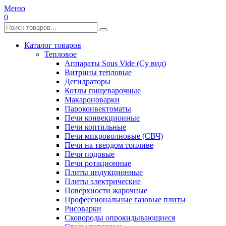
Меню
0
Каталог товаров
Тепловое
Аппараты Sous Vide (Су вид)
Витрины тепловые
Дегидраторы
Котлы пищеварочные
Макароноварки
Пароконвектоматы
Печи конвекционные
Печи коптильные
Печи микроволновые (СВЧ)
Печи на твердом топливе
Печи подовые
Печи ротационные
Плиты индукционные
Плиты электрические
Поверхности жарочные
Профессиональные газовые плиты
Рисоварки
Сковороды опрокидывающиеся