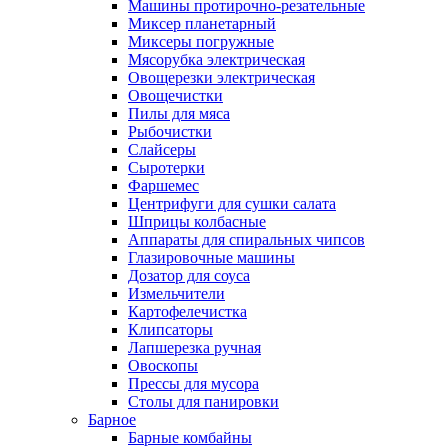
Машины протирочно-резательные
Миксер планетарный
Миксеры погружные
Мясорубка электрическая
Овощерезки электрическая
Овощечистки
Пилы для мяса
Рыбочистки
Слайсеры
Сыротерки
Фаршемес
Центрифуги для сушки салата
Шприцы колбасные
Аппараты для спиральных чипсов
Глазировочные машины
Дозатор для соуса
Измельчители
Картофелечистка
Клипсаторы
Лапшерезка ручная
Овоскопы
Прессы для мусора
Столы для панировки
Барное
Барные комбайны