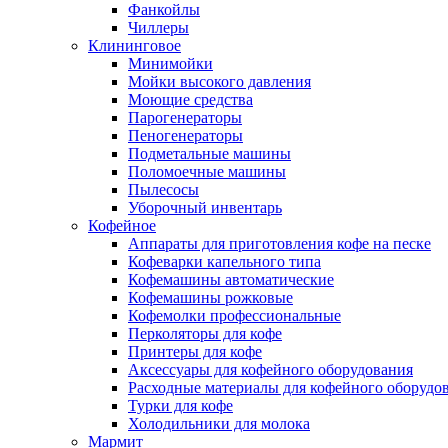
Фанкойлы
Чиллеры
Клининговое
Минимойки
Мойки высокого давления
Моющие средства
Парогенераторы
Пеногенераторы
Подметальные машины
Поломоечные машины
Пылесосы
Уборочный инвентарь
Кофейное
Аппараты для приготовления кофе на песке
Кофеварки капельного типа
Кофемашины автоматические
Кофемашины рожковые
Кофемолки профессиональные
Перколяторы для кофе
Принтеры для кофе
Аксессуары для кофейного оборудования
Расходные материалы для кофейного оборудо
Турки для кофе
Холодильники для молока
Мармит