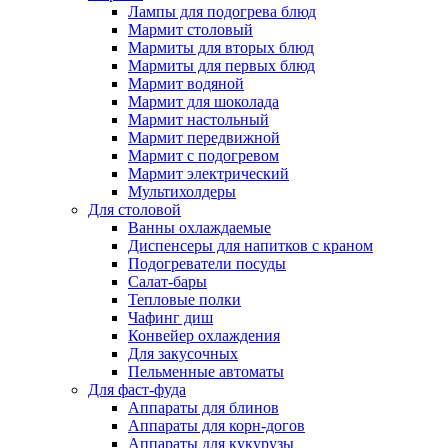
Лампы для подогрева блюд
Мармит столовый
Мармиты для вторых блюд
Мармиты для первых блюд
Мармит водяной
Мармит для шоколада
Мармит настольный
Мармит передвижной
Мармит с подогревом
Мармит электрический
Мультихолдеры
Для столовой
Ванны охлаждаемые
Диспенсеры для напитков с краном
Подогреватели посуды
Салат-бары
Тепловые полки
Чафинг диш
Конвейер охлаждения
Для закусочных
Пельменные автоматы
Для фаст-фуда
Аппараты для блинов
Аппараты для корн-догов
Аппараты для кукурузы