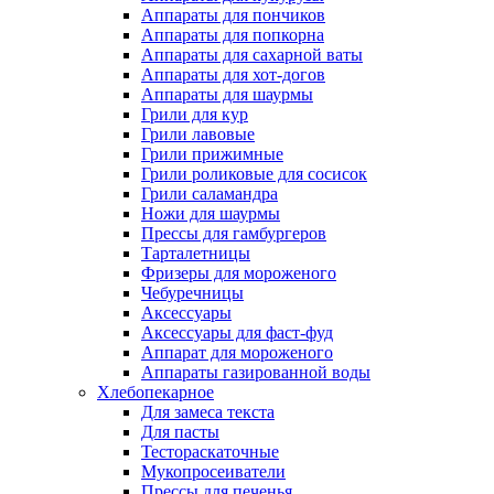
Аппараты для пончиков
Аппараты для попкорна
Аппараты для сахарной ваты
Аппараты для хот-догов
Аппараты для шаурмы
Грили для кур
Грили лавовые
Грили прижимные
Грили роликовые для сосисок
Грили саламандра
Ножи для шаурмы
Прессы для гамбургеров
Тарталетницы
Фризеры для мороженого
Чебуречницы
Аксессуары
Аксессуары для фаст-фуд
Аппарат для мороженого
Аппараты газированной воды
Хлебопекарное
Для замеса текста
Для пасты
Тестораскаточные
Мукопросеиватели
Прессы для печенья