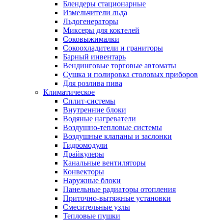
Блендеры стационарные
Измельчители льда
Льдогенераторы
Миксеры для коктелей
Соковыжималки
Сокоохладители и граниторы
Барный инвентарь
Вендинговые торговые автоматы
Сушка и полировка столовых приборов
Для розлива пива
Климатическое
Сплит-системы
Внутренние блоки
Водяные нагреватели
Воздушно-тепловые системы
Воздушные клапаны и заслонки
Гидромодули
Драйкулеры
Канальные вентиляторы
Конвекторы
Наружные блоки
Панельные радиаторы отопления
Приточно-вытяжные установки
Смесительные узлы
Тепловые пушки