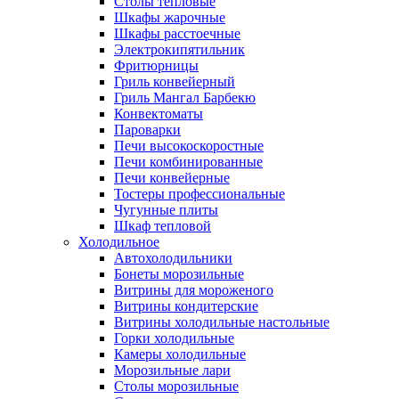
Столы тепловые
Шкафы жарочные
Шкафы расстоечные
Электрокипятильник
Фритюрницы
Гриль конвейерный
Гриль Мангал Барбекю
Конвектоматы
Пароварки
Печи высокоскоростные
Печи комбинированные
Печи конвейерные
Тостеры профессиональные
Чугунные плиты
Шкаф тепловой
Холодильное
Автохолодильники
Бонеты морозильные
Витрины для мороженого
Витрины кондитерские
Витрины холодильные настольные
Горки холодильные
Камеры холодильные
Морозильные лари
Столы морозильные