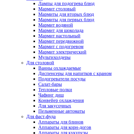
Лампы для подогрева блюд
Мармит столовый
Мармиты для вторых блюд
Мармиты для первых блюд
Мармит водяной
Мармит для шоколада
Мармит настольный
Мармит передвижной
Мармит с подогревом
Мармит электрический
Мультихолдеры
Для столовой
Ванны охлаждаемые
Диспенсеры для напитков с краном
Подогреватели посуды
Салат-бары
Тепловые полки
Чафинг диш
Конвейер охлаждения
Для закусочных
Пельменные автоматы
Для фаст-фуда
Аппараты для блинов
Аппараты для корн-догов
Аппараты для кукурузы