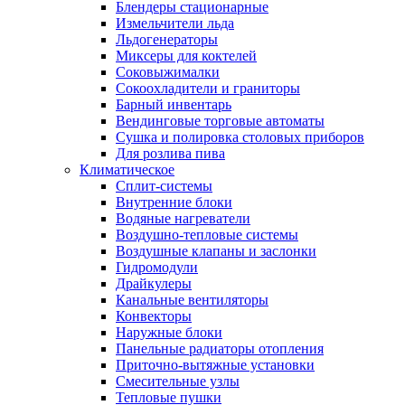
Блендеры стационарные
Измельчители льда
Льдогенераторы
Миксеры для коктелей
Соковыжималки
Сокоохладители и граниторы
Барный инвентарь
Вендинговые торговые автоматы
Сушка и полировка столовых приборов
Для розлива пива
Климатическое
Сплит-системы
Внутренние блоки
Водяные нагреватели
Воздушно-тепловые системы
Воздушные клапаны и заслонки
Гидромодули
Драйкулеры
Канальные вентиляторы
Конвекторы
Наружные блоки
Панельные радиаторы отопления
Приточно-вытяжные установки
Смесительные узлы
Тепловые пушки