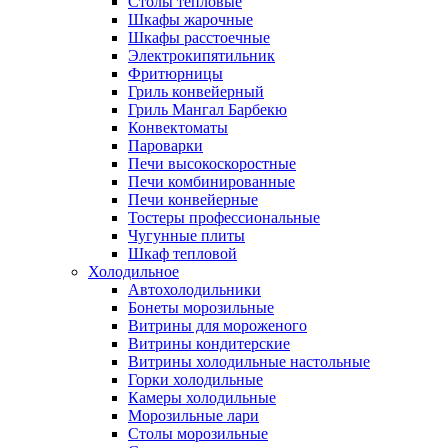
Столы тепловые
Шкафы жарочные
Шкафы расстоечные
Электрокипятильник
Фритюрницы
Гриль конвейерный
Гриль Мангал Барбекю
Конвектоматы
Пароварки
Печи высокоскоростные
Печи комбинированные
Печи конвейерные
Тостеры профессиональные
Чугунные плиты
Шкаф тепловой
Холодильное
Автохолодильники
Бонеты морозильные
Витрины для мороженого
Витрины кондитерские
Витрины холодильные настольные
Горки холодильные
Камеры холодильные
Морозильные лари
Столы морозильные