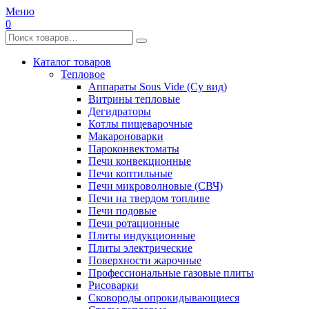
Меню
0
Каталог товаров
Тепловое
Аппараты Sous Vide (Су вид)
Витрины тепловые
Дегидраторы
Котлы пищеварочные
Макароноварки
Пароконвектоматы
Печи конвекционные
Печи коптильные
Печи микроволновые (СВЧ)
Печи на твердом топливе
Печи подовые
Печи ротационные
Плиты индукционные
Плиты электрические
Поверхности жарочные
Профессиональные газовые плиты
Рисоварки
Сковороды опрокидывающиеся