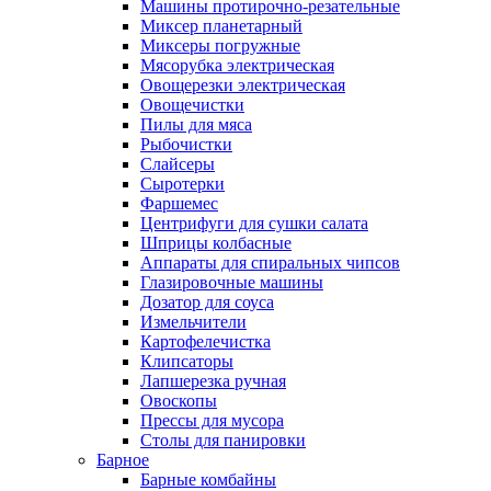
Машины протирочно-резательные
Миксер планетарный
Миксеры погружные
Мясорубка электрическая
Овощерезки электрическая
Овощечистки
Пилы для мяса
Рыбочистки
Слайсеры
Сыротерки
Фаршемес
Центрифуги для сушки салата
Шприцы колбасные
Аппараты для спиральных чипсов
Глазировочные машины
Дозатор для соуса
Измельчители
Картофелечистка
Клипсаторы
Лапшерезка ручная
Овоскопы
Прессы для мусора
Столы для панировки
Барное
Барные комбайны