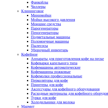
Фанкойлы
Чиллеры
Клининговое
Минимойки
Мойки высокого давления
Моющие средства
Парогенераторы
Пеногенераторы
Подметальные машины
Поломоечные машины
Пылесосы
Уборочный инвентарь
Кофейное
Аппараты для приготовления кофе на песке
Кофеварки капельного типа
Кофемашины автоматические
Кофемашины рожковые
Кофемолки профессиональные
Перколяторы для кофе
Принтеры для кофе
Аксессуары для кофейного оборудования
Расходные материалы для кофейного оборудо
Турки для кофе
Холодильники для молока
Мармит