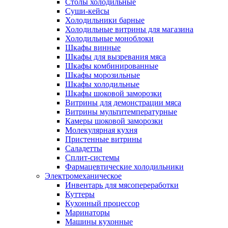
Столы холодильные
Суши-кейсы
Холодильники барные
Холодильные витрины для магазина
Холодильные моноблоки
Шкафы винные
Шкафы для вызревания мяса
Шкафы комбинированные
Шкафы морозильные
Шкафы холодильные
Шкафы шоковой заморозки
Витрины для демонстрации мяса
Витрины мультитемпературные
Камеры шоковой заморозки
Молекулярная кухня
Пристенные витрины
Саладетты
Сплит-системы
Фармацевтические холодильники
Электромеханическое
Инвентарь для мясопереработки
Куттеры
Кухонный процессор
Маринаторы
Машины кухонные