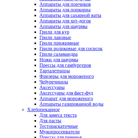
Аппараты для пончиков
Аппараты для попкорна
Аппараты для сахарной ваты
Аппараты для хот-догов
Аппараты для шаурмы
Грили для кур
Грили лавовые
Грили прижимные
Грили роликовые для сосисок
Грили саламандра
Ножи для шаурмы
Прессы для гамбургеров
Тарталетницы
Фризеры для мороженого
Чебуречницы
Аксессуары
Аксессуары для фаст-фуд
Аппарат для мороженого
Аппараты газированной воды
Хлебопекарное
Для замеса текста
Для пасты
Тестораскаточные
Мукопросеиватели
Прессы для печенья